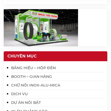
CHUYÊN MỤC
BẢNG HIỆU – HỘP ĐÈN
BOOTH – GIAN HÀNG
CHỮ NỔI INOX-ALU-MICA
DỊCH VỤ
DỰ ÁN NỔI BẬT