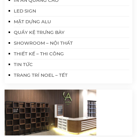
IN ẤN QUẢNG CÁO
LED SIGN
MẶT DỰNG ALU
QUẦY KỆ TRƯNG BÀY
SHOWROOM – NỘI THẤT
THIẾT KẾ – THI CÔNG
TIN TỨC
TRANG TRÍ NOEL – TẾT