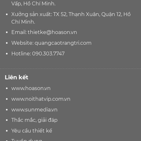
Vấp, Hồ Chí Minh.
Xưởng sản xuất: TX 52, Thạnh Xuân, Quận 12, Hồ
Chí Minh.
Email:
thietke@hoason.vn
Website:
quangcaotrangtri.com
Hotline:
090.303.7747
Liên kết
www.hoason.vn
www.noithatvip.com.vn
www.sunmedia.vn
Thắc mắc, giải đáp
Yêu cầu thiết kế