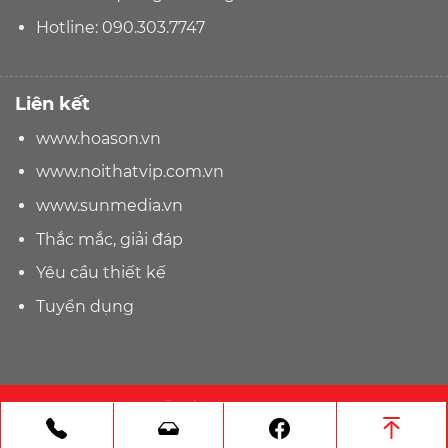
Hotline:
090.303.7747
Liên kết
www.hoason.vn
www.noithatvip.com.vn
www.sunmedia.vn
Thắc mắc, giải đáp
Yêu cầu thiết kế
Tuyển dụng
☎ Tel: 090.303.7747
Gọi điện
Nhắn tin Zalo
Facebook
Bản quyền 2026 ©
hoason.vn
| Thiết kế web bởi
Sun Media