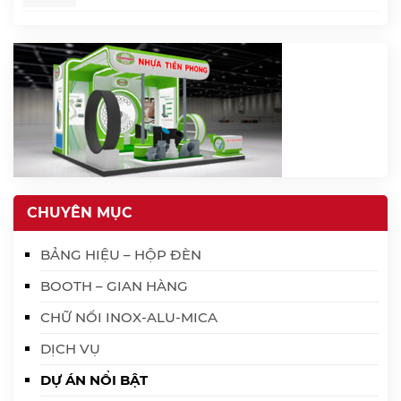
CHUYÊN MỤC
BẢNG HIỆU – HỘP ĐÈN
BOOTH – GIAN HÀNG
CHỮ NỔI INOX-ALU-MICA
DỊCH VỤ
DỰ ÁN NỔI BẬT