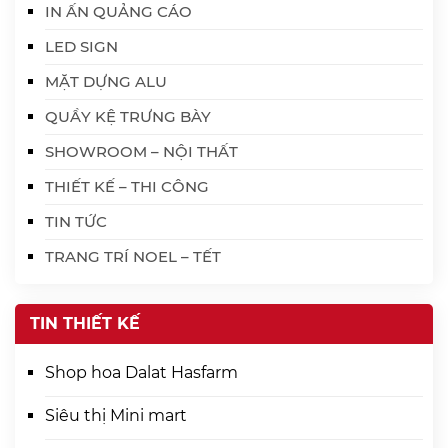
IN ẤN QUẢNG CÁO
LED SIGN
MẶT DỰNG ALU
QUẦY KỆ TRƯNG BÀY
SHOWROOM – NỘI THẤT
THIẾT KẾ – THI CÔNG
TIN TỨC
TRANG TRÍ NOEL – TẾT
TIN THIẾT KẾ
Shop hoa Dalat Hasfarm
Siêu thị Mini mart