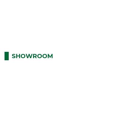
INH NGHIỆM CHỌN MẪU KỆ
TOP MẪU KỆ TRƯNG
ƯNG BÀY TỦ LẠNH ĐẸP CHO
HIỆN ĐẠI, DỄ ỨN
KHÔNG GIAN
SHOWROOM Đ
SHOWROOM