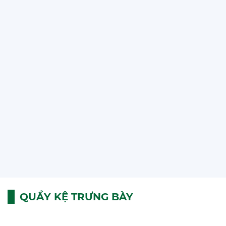
KỆ TRƯNG BÀY BẾP
QUẦY KỆ TRƯNG BÀY