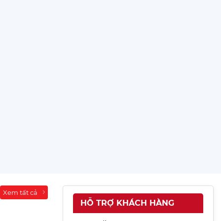
T KẾ THI CÔNG GIAN HÀNG HỘI CHỢ CHUYÊN
NGHIỆP
Xem tất cả
HỖ TRỢ KHÁCH HÀNG