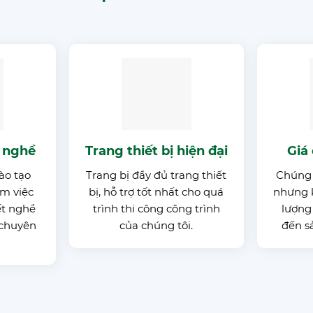
h nghề
Trang thiết bị hiện đại
Giá
ào tạo
Trang bị đầy đủ trang thiết
Chúng t
m việc
bị, hỗ trợ tốt nhất cho quá
nhưng 
ết nghề
trình thi công công trình
lượng
 chuyên
của chúng tôi.
đến s