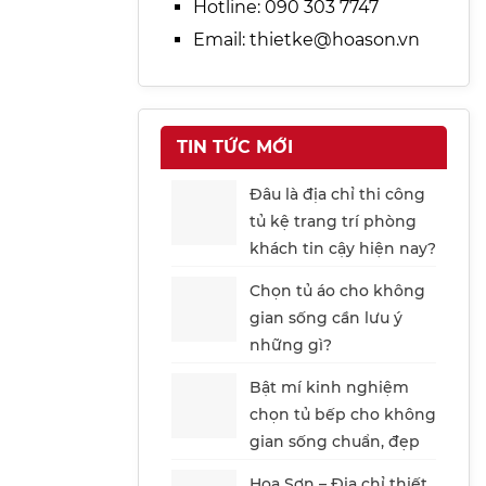
Hotline:
090 303 7747
Email:
thietke@hoason.vn
TIN TỨC MỚI
Đâu là địa chỉ thi công
tủ kệ trang trí phòng
khách tin cậy hiện nay?
Chọn tủ áo cho không
gian sống cần lưu ý
những gì?
Bật mí kinh nghiệm
chọn tủ bếp cho không
gian sống chuẩn, đẹp
Hoa Sơn – Địa chỉ thiết