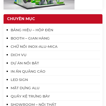
CHUYÊN MỤC
BẢNG HIỆU – HỘP ĐÈN
BOOTH – GIAN HÀNG
CHỮ NỔI INOX-ALU-MICA
DỊCH VỤ
DỰ ÁN NỔI BẬT
IN ẤN QUẢNG CÁO
LED SIGN
MẶT DỰNG ALU
QUẦY KỆ TRƯNG BÀY
SHOWROOM – NỘI THẤT