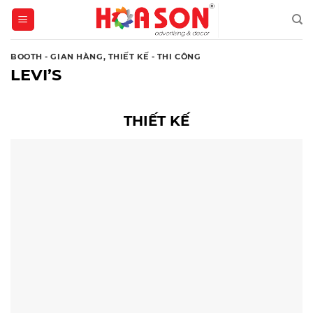
Skip
to
content
BOOTH - GIAN HÀNG
,
THIẾT KẾ - THI CÔNG
LEVI’S
THIẾT KẾ