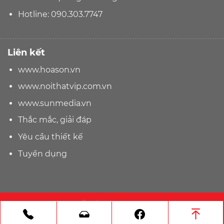
Hotline:
090.303.7747
Liên kết
www.hoason.vn
www.noithatvip.com.vn
www.sunmedia.vn
Thắc mắc, giải đáp
Yêu cầu thiết kế
Tuyển dụng
☎ Tel: 090.303.7747
Gọi điện
Nhắn tin Zalo
Facebook
Bản quyền 2026 ©
hoason.vn
| Thiết kế web bởi
Sun Media