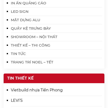
IN ẤN QUẢNG CÁO
LED SIGN
MẶT DỰNG ALU
QUẦY KỆ TRƯNG BÀY
SHOWROOM – NỘI THẤT
THIẾT KẾ – THI CÔNG
TIN TỨC
TRANG TRÍ NOEL – TẾT
TIN THIẾT KẾ
Vietbuild nhựa Tiền Phong
LEVI’S