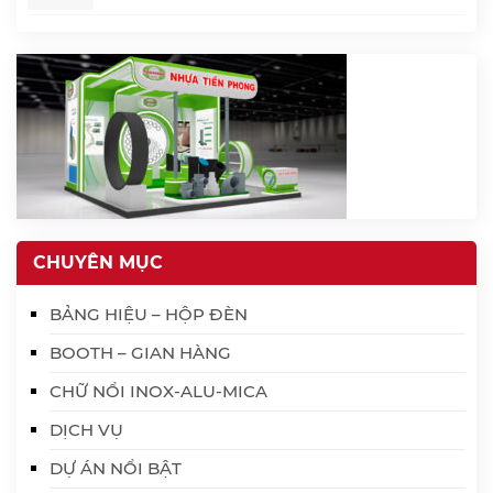
CHUYÊN MỤC
BẢNG HIỆU – HỘP ĐÈN
BOOTH – GIAN HÀNG
CHỮ NỔI INOX-ALU-MICA
DỊCH VỤ
DỰ ÁN NỔI BẬT