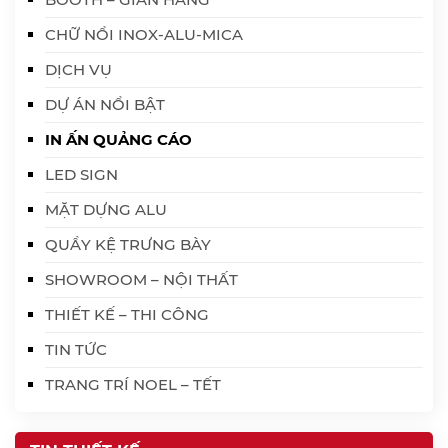
CHỮ NỔI INOX-ALU-MICA
DỊCH VỤ
DỰ ÁN NỔI BẬT
IN ẤN QUẢNG CÁO
LED SIGN
MẶT DỰNG ALU
QUẦY KỆ TRƯNG BÀY
SHOWROOM – NỘI THẤT
THIẾT KẾ – THI CÔNG
TIN TỨC
TRANG TRÍ NOEL – TẾT