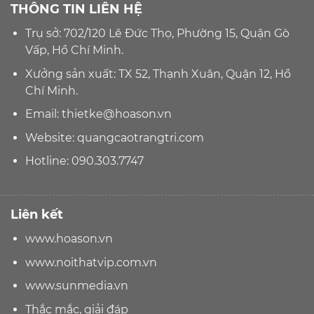
THÔNG TIN LIÊN HỆ
Trụ sở: 702/120 Lê Đức Thọ, Phường 15, Quận Gò
Vấp, Hồ Chí Minh.
Xưởng sản xuất: TX 52, Thạnh Xuân, Quận 12, Hồ
Chí Minh.
Email:
thietke@hoason.vn
Website:
quangcaotrangtri.com
Hotline:
090.303.7747
Liên kết
www.hoason.vn
www.noithatvip.com.vn
www.sunmedia.vn
Thắc mắc, giải đáp