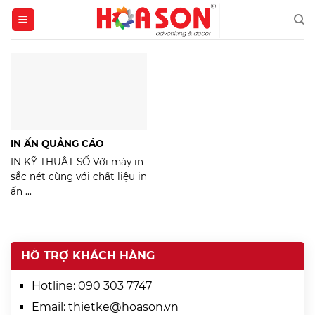
Skip
to
content
IN ẤN QUẢNG CÁO
IN KỸ THUẬT SỐ Với máy in
sắc nét cùng với chất liệu in
ấn ...
HỖ TRỢ KHÁCH HÀNG
Hotline:
090 303 7747
Email:
thietke@hoason.vn