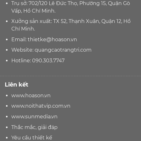
Trụ sở: 702/120 Lê Đức Thọ, Phường 15, Quận Gò
Vấp, Hồ Chí Minh.
Xưởng sản xuất: TX 52, Thạnh Xuân, Quận 12, Hồ
Chí Minh.
Email:
thietke@hoason.vn
Website:
quangcaotrangtri.com
Hotline:
090.303.7747
Liên kết
www.hoason.vn
www.noithatvip.com.vn
www.sunmedia.vn
Thắc mắc, giải đáp
Yêu cầu thiết kế