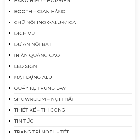
BẢNG HIỆU – HỘP ĐÈN
BOOTH – GIAN HÀNG
CHỮ NỔI INOX-ALU-MICA
DỊCH VỤ
DỰ ÁN NỔI BẬT
IN ẤN QUẢNG CÁO
LED SIGN
MẶT DỰNG ALU
QUẦY KỆ TRƯNG BÀY
SHOWROOM – NỘI THẤT
THIẾT KẾ – THI CÔNG
TIN TỨC
TRANG TRÍ NOEL – TẾT