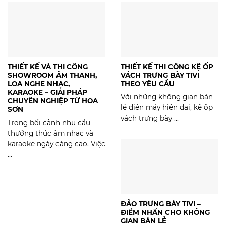
THIẾT KẾ VÀ THI CÔNG
THIẾT KẾ THI CÔNG KỆ ỐP
SHOWROOM ÂM THANH,
VÁCH TRƯNG BÀY TIVI
LOA NGHE NHẠC,
THEO YÊU CẦU
KARAOKE – GIẢI PHÁP
Với những không gian bán
CHUYÊN NGHIỆP TỪ HOA
lẻ điện máy hiện đại, kệ ốp
SƠN
vách trưng bày ...
Trong bối cảnh nhu cầu
thưởng thức âm nhạc và
karaoke ngày càng cao. Việc
...
ĐẢO TRƯNG BÀY TIVI –
ĐIỂM NHẤN CHO KHÔNG
GIAN BÁN LẺ