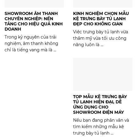
SHOWROOM ÂM THANH
KINH NGHIỆM CHỌN MẪU
CHUYÊN NGHIỆP: NỀN
KỆ TRƯNG BÀY TỦ LẠNH
TẢNG CHO HIỆU QUẢ KINH
ĐẸP CHO KHÔNG GIAN
DOANH
Việc trưng bày tủ lạnh vừa
Trong kỷ nguyên của trải
thẩm mỹ vừa tối ưu công
nghiệm, âm thanh không
năng luôn là ...
chỉ là tiếng vang mà là ...
TOP MẪU KỆ TRƯNG BÀY
TỦ LẠNH HIỆN ĐẠI, DỄ
ỨNG DỤNG CHO
SHOWROOM ĐIỆN MÁY
Nếu bạn đang phân vân và
tìm kiếm những mẫu kệ
trưng bày tủ lạnh ...