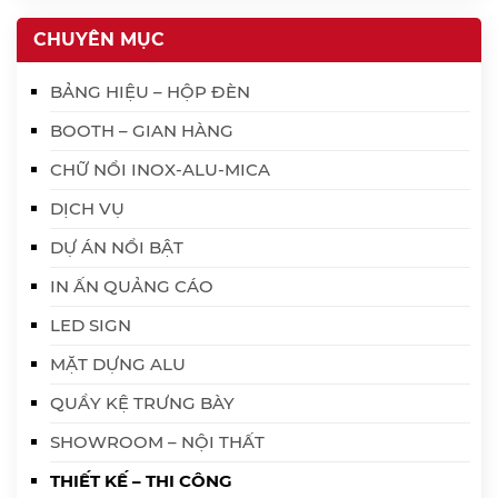
CHUYÊN MỤC
BẢNG HIỆU – HỘP ĐÈN
BOOTH – GIAN HÀNG
CHỮ NỔI INOX-ALU-MICA
DỊCH VỤ
DỰ ÁN NỔI BẬT
IN ẤN QUẢNG CÁO
LED SIGN
MẶT DỰNG ALU
QUẦY KỆ TRƯNG BÀY
SHOWROOM – NỘI THẤT
THIẾT KẾ – THI CÔNG