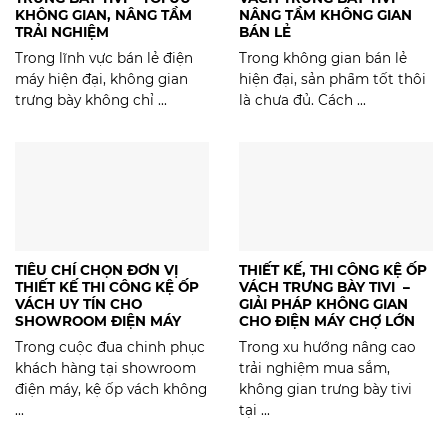
KHÔNG GIAN, NÂNG TẦM
NÂNG TẦM KHÔNG GIAN
TRẢI NGHIỆM
BÁN LẺ
Trong lĩnh vực bán lẻ điện
Trong không gian bán lẻ
máy hiện đại, không gian
hiện đại, sản phẩm tốt thôi
trưng bày không chỉ ...
là chưa đủ. Cách ...
TIÊU CHÍ CHỌN ĐƠN VỊ
THIẾT KẾ, THI CÔNG KỆ ỐP
THIẾT KẾ THI CÔNG KỆ ỐP
VÁCH TRƯNG BÀY TIVI –
VÁCH UY TÍN CHO
GIẢI PHÁP KHÔNG GIAN
SHOWROOM ĐIỆN MÁY
CHO ĐIỆN MÁY CHỢ LỚN
Trong cuộc đua chinh phục
Trong xu hướng nâng cao
khách hàng tại showroom
trải nghiệm mua sắm,
điện máy, kệ ốp vách không
không gian trưng bày tivi
...
tại ...