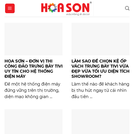
Skip
to
content
HOA SƠN – ĐƠN VỊ THI
LÀM SAO ĐỂ CHỌN KỆ ỐP
CÔNG ĐẢO TRƯNG BÀY TIVI
VÁCH TRƯNG BÀY TIVI VỪA
UY TÍN CHO HỆ THỐNG
ĐẸP VỪA TỐI ƯU DIỆN TÍCH
ĐIỆN MÁY
SHOWROOM?
Để một hệ thống điện máy
​Làm thế nào để khách hàng
đứng vững trên thị trường,
bị thu hút ngay từ cái nhìn
diện mạo không gian ...
đầu tiên ...