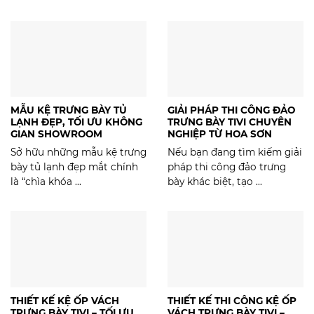
MẪU KỆ TRƯNG BÀY TỦ
GIẢI PHÁP THI CÔNG ĐẢO
LẠNH ĐẸP, TỐI ƯU KHÔNG
TRƯNG BÀY TIVI CHUYÊN
GIAN SHOWROOM
NGHIỆP TỪ HOA SƠN
Sở hữu những mẫu kệ trưng
Nếu bạn đang tìm kiếm giải
bày tủ lạnh đẹp mắt chính
pháp thi công đảo trưng
là “chìa khóa ...
bày khác biệt, tạo ...
THIẾT KẾ KỆ ỐP VÁCH
THIẾT KẾ THI CÔNG KỆ ỐP
TRƯNG BÀY TIVI – TỐI ƯU
VÁCH TRƯNG BÀY TIVI –