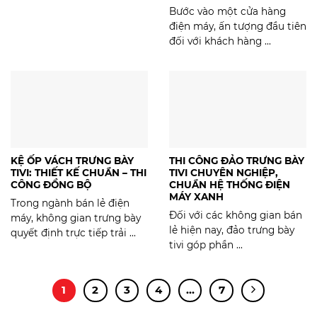
Bước vào một cửa hàng
điện máy, ấn tượng đầu tiên
đối với khách hàng ...
KỆ ỐP VÁCH TRƯNG BÀY
THI CÔNG ĐẢO TRƯNG BÀY
TIVI: THIẾT KẾ CHUẨN – THI
TIVI CHUYÊN NGHIỆP,
CÔNG ĐỒNG BỘ
CHUẨN HỆ THỐNG ĐIỆN
MÁY XANH
Trong ngành bán lẻ điện
Đối với các không gian bán
máy, không gian trưng bày
lẻ hiện nay, đảo trưng bày
quyết định trực tiếp trải ...
tivi góp phần ...
1
2
3
4
…
7