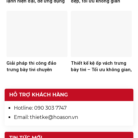
lạnh hiện đại, dễ ứng dụng
đẹp, tối ưu không gian
cho showroom điện máy
showroom
Giải pháp thi công đảo
Thiết kế kệ ốp vách trưng
trưng bày tivi chuyên
bày tivi – Tối ưu không gian,
nghiệp từ Hoa Sơn
nâng tầm trải nghiệm
HỖ TRỢ KHÁCH HÀNG
Hotline:
090 303 7747
Email:
thietke@hoason.vn
TIN TỨC MỚI