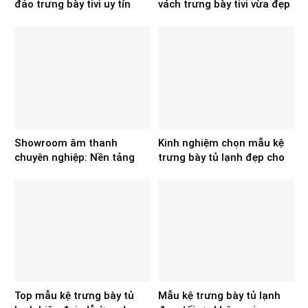
đảo trưng bày tivi uy tín
vách trưng bày tivi vừa đẹp
cho hệ thống điện máy
vừa tối ưu diện tích
showroom?
Showroom âm thanh
Kinh nghiệm chọn mẫu kệ
chuyên nghiệp: Nền tảng
trưng bày tủ lạnh đẹp cho
cho hiệu quả kinh doanh
không gian
Top mẫu kệ trưng bày tủ
Mẫu kệ trưng bày tủ lạnh