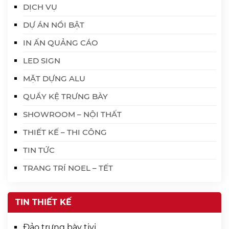
DỊCH VỤ
DỰ ÁN NỔI BẬT
IN ẤN QUẢNG CÁO
LED SIGN
MẶT DỰNG ALU
QUẦY KỆ TRƯNG BÀY
SHOWROOM – NỘI THẤT
THIẾT KẾ – THI CÔNG
TIN TỨC
TRANG TRÍ NOEL – TẾT
TIN THIẾT KẾ
Đảo trưng bày tivi