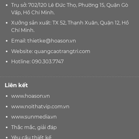
Trụ sở: 702/120 Lê Đức Thọ, Phường 15, Quận Gò
Vấp, Hồ Chí Minh.
Xưởng sản xuất: TX 52, Thạnh Xuân, Quận 12, Hồ
Chí Minh.
Email:
thietke@hoason.vn
Website:
quangcaotrangtri.com
Hotline:
090.303.7747
Liên kết
www.hoason.vn
www.noithatvip.com.vn
www.sunmedia.vn
Thắc mắc, giải đáp
Yêu cầu thiết kế