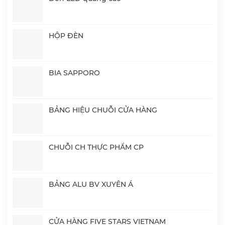
HỘP ĐÈN
BIA SAPPORO
BẢNG HIỆU CHUỖI CỬA HÀNG
CHUỖI CH THỰC PHẨM CP
BẢNG ALU BV XUYÊN Á
CỬA HÀNG FIVE STARS VIETNAM