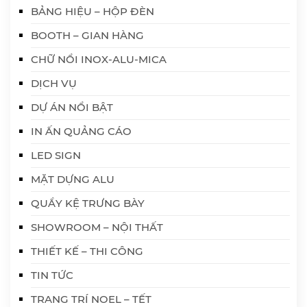
BẢNG HIỆU – HỘP ĐÈN
BOOTH – GIAN HÀNG
CHỮ NỔI INOX-ALU-MICA
DỊCH VỤ
DỰ ÁN NỔI BẬT
IN ẤN QUẢNG CÁO
LED SIGN
MẶT DỰNG ALU
QUẦY KỆ TRƯNG BÀY
SHOWROOM – NỘI THẤT
THIẾT KẾ – THI CÔNG
TIN TỨC
TRANG TRÍ NOEL – TẾT