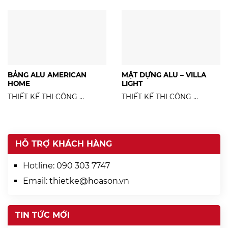
BẢNG ALU AMERICAN
MẶT DỰNG ALU – VILLA
HOME
LIGHT
THIẾT KẾ THI CÔNG ...
THIẾT KẾ THI CÔNG ...
HỖ TRỢ KHÁCH HÀNG
Hotline:
090 303 7747
Email:
thietke@hoason.vn
TIN TỨC MỚI