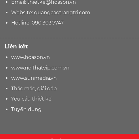
Email:
thietke@hoason.vn
Website:
quangcaotrangtri.com
Hotline:
090.303.7747
Liên kết
www.hoason.vn
www.noithatvip.com.vn
www.sunmedia.vn
Thắc mắc, giải đáp
Yêu cầu thiết kế
Tuyển dụng