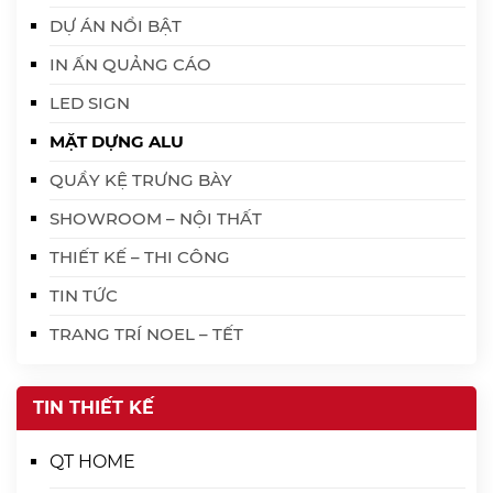
DỰ ÁN NỔI BẬT
IN ẤN QUẢNG CÁO
LED SIGN
MẶT DỰNG ALU
QUẦY KỆ TRƯNG BÀY
SHOWROOM – NỘI THẤT
THIẾT KẾ – THI CÔNG
TIN TỨC
TRANG TRÍ NOEL – TẾT
TIN THIẾT KẾ
QT HOME