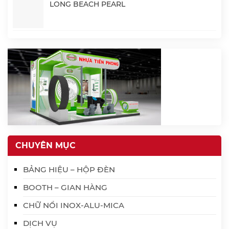
LONG BEACH PEARL
CHUYÊN MỤC
BẢNG HIỆU – HỘP ĐÈN
BOOTH – GIAN HÀNG
CHỮ NỔI INOX-ALU-MICA
DỊCH VỤ