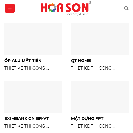
Skip
to
content
ỐP ALU MẶT TIỀN
QT HOME
THIẾT KẾ THI CÔNG ...
THIẾT KẾ THI CÔNG ...
EXIMBANK CN BR-VT
MẶT DỰNG FPT
THIẾT KẾ THI CÔNG ...
THIẾT KẾ THI CÔNG ...