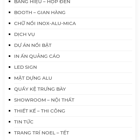
BẢNG HIỆU – HỘP ĐÈN
BOOTH – GIAN HÀNG
CHỮ NỔI INOX-ALU-MICA
DỊCH VỤ
DỰ ÁN NỔI BẬT
IN ẤN QUẢNG CÁO
LED SIGN
MẶT DỰNG ALU
QUẦY KỆ TRƯNG BÀY
SHOWROOM – NỘI THẤT
THIẾT KẾ – THI CÔNG
TIN TỨC
TRANG TRÍ NOEL – TẾT