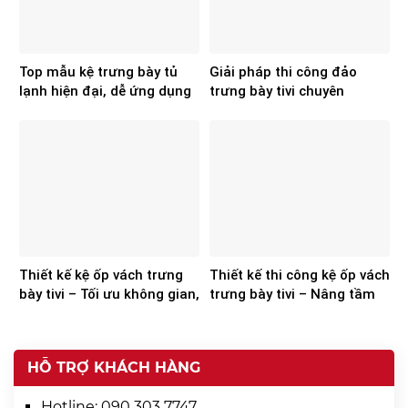
Top mẫu kệ trưng bày tủ
Giải pháp thi công đảo
lạnh hiện đại, dễ ứng dụng
trưng bày tivi chuyên
cho showroom điện máy
nghiệp từ Hoa Sơn
Thiết kế kệ ốp vách trưng
Thiết kế thi công kệ ốp vách
bày tivi – Tối ưu không gian,
trưng bày tivi – Nâng tầm
nâng tầm trải nghiệm
không gian bán lẻ
HỖ TRỢ KHÁCH HÀNG
Hotline:
090 303 7747