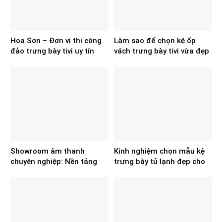
Hoa Sơn – Đơn vị thi công
Làm sao để chọn kệ ốp
đảo trưng bày tivi uy tín
vách trưng bày tivi vừa đẹp
cho hệ thống điện máy
vừa tối ưu diện tích
showroom?
Showroom âm thanh
Kinh nghiệm chọn mẫu kệ
chuyên nghiệp: Nền tảng
trưng bày tủ lạnh đẹp cho
cho hiệu quả kinh doanh
không gian