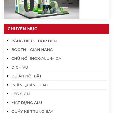
CHUYÊN MỤC
BẢNG HIỆU – HỘP ĐÈN
BOOTH – GIAN HÀNG
CHỮ NỔI INOX-ALU-MICA
DỊCH VỤ
DỰ ÁN NỔI BẬT
IN ẤN QUẢNG CÁO
LED SIGN
MẶT DỰNG ALU
QUẦY KỆ TRƯNG BÀY