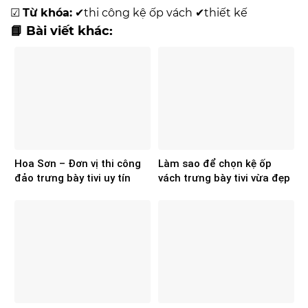
☑
Từ khóa:
✔
thi công kệ ốp vách
✔
thiết kế
📘 Bài viết khác:
Hoa Sơn – Đơn vị thi công
Làm sao để chọn kệ ốp
đảo trưng bày tivi uy tín
vách trưng bày tivi vừa đẹp
cho hệ thống điện máy
vừa tối ưu diện tích
showroom?