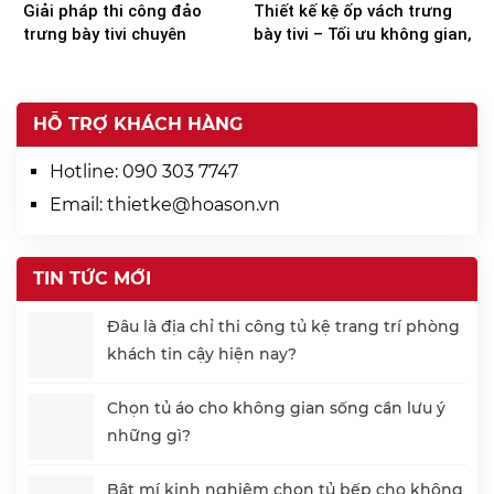
Giải pháp thi công đảo
Thiết kế kệ ốp vách trưng
trưng bày tivi chuyên
bày tivi – Tối ưu không gian,
nghiệp từ Hoa Sơn
nâng tầm trải nghiệm
HỖ TRỢ KHÁCH HÀNG
Hotline:
090 303 7747
Email:
thietke@hoason.vn
TIN TỨC MỚI
Đâu là địa chỉ thi công tủ kệ trang trí phòng
khách tin cậy hiện nay?
Chọn tủ áo cho không gian sống cần lưu ý
những gì?
Bật mí kinh nghiệm chọn tủ bếp cho không