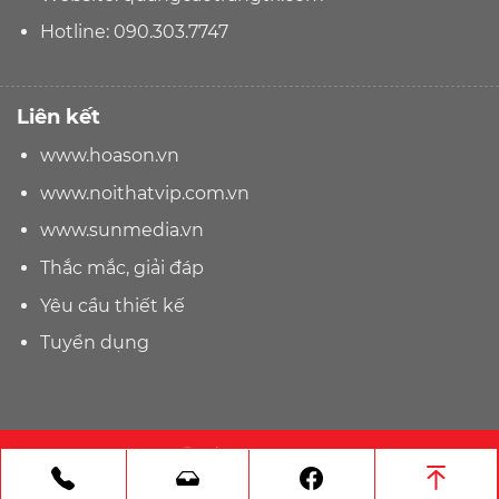
Hotline:
090.303.7747
Liên kết
www.hoason.vn
www.noithatvip.com.vn
www.sunmedia.vn
Thắc mắc, giải đáp
Yêu cầu thiết kế
Tuyển dụng
☎ Tel: 090.303.7747
Gọi điện
Nhắn tin Zalo
Facebook
Bản quyền 2026 ©
hoason.vn
| Thiết kế web bởi
Sun Media