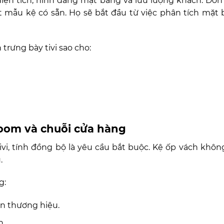
n tích, hình dáng mặt bằng và lưu lượng khách. Đơn v
mẫu kệ có sẵn. Họ sẽ bắt đầu từ việc phân tích mặt b
 trưng bày tivi sao cho:
room và chuỗi cửa hàng
i, tính đồng bộ là yêu cầu bắt buộc. Kệ ốp vách khôn
.
g:
n thương hiệu.
n.