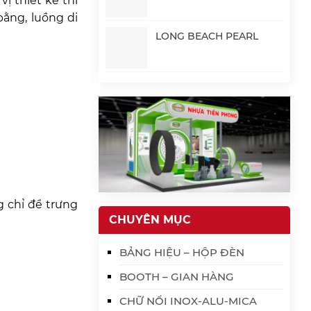
ị thiết kế thi
ằng, luồng di
LONG BEACH PEARL
g chỉ để trưng
CHUYÊN MỤC
BẢNG HIỆU – HỘP ĐÈN
BOOTH – GIAN HÀNG
CHỮ NỔI INOX-ALU-MICA