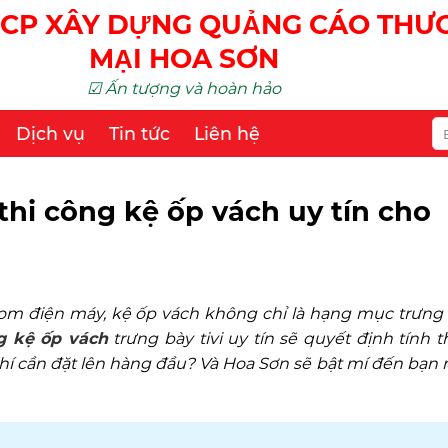
CP XÂY DỰNG QUẢNG CÁO TH
MẠI HOA SƠN
☑ Ấn tượng và hoàn hảo
Dịch vụ
Tin tức
Liên hệ
 thi công kệ ốp vách uy tín cho
om điện máy, kệ ốp vách không chỉ là hạng mục trưng 
ng kệ ốp vách
trưng bày tivi uy tín sẽ quyết định tính
hí cần đặt lên hàng đầu? Và Hoa Sơn sẽ bật mí đến bạn 