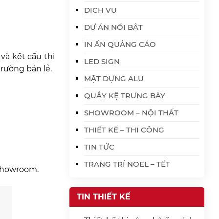
DỊCH VỤ
DỰ ÁN NỔI BẬT
IN ẤN QUẢNG CÁO
 và kết cấu thi
LED SIGN
trường bán lẻ.
MẶT DỰNG ALU
QUẦY KỆ TRƯNG BÀY
SHOWROOM – NỘI THẤT
THIẾT KẾ – THI CÔNG
TIN TỨC
TRANG TRÍ NOEL – TẾT
 showroom.
TIN THIẾT KẾ