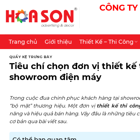
Skip
CÔNG TY 
to
content
Trang chủ
Giới thiệu
Thiết Kế – Thi Công
QUẦY KỆ TRƯNG BÀY
Tiêu chí chọn đơn vị thiết kế
showroom điện máy
Trong cuộc đua chinh phục khách hàng tại showro
“bộ mặt” thương hiệu. Một đơn vị
thiết kế thi cô
năng và hiệu quả bán hàng. Vậy đâu là những tiêu c
cơ bản qua bài viết sau.
Có thể bạn quan tâm