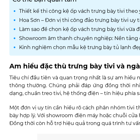
Thiết kế thi công kệ ốp vách trưng bày tivi theo
Hoa Sơn – Đơn vị thi công đảo trưng bày tivi uy
Làm sao để chọn kệ ốp vách trưng bày tivi vừa 
Showroom âm thanh chuyên nghiệp: Nền tảng 
Kinh nghiệm chọn mẫu kệ trưng bày tủ lạnh đẹ
Am hiểu đặc thù trưng bày tivi và ng
Tiêu chí đầu tiên và quan trọng nhất là sự am hiểu n
thông thường. Chúng phải đáp ứng đồng thời nhiề
dạng, chuẩn treo tivi, hệ thống điện – tín hiệu phía 
Một đơn vị uy tín cần hiểu rõ cách phân nhóm tivi t
bày hợp lý. Với showroom điện máy hoặc chuỗi cửa 
Đồng thời còn hỗ trợ hiệu quả trong quá trình tư v