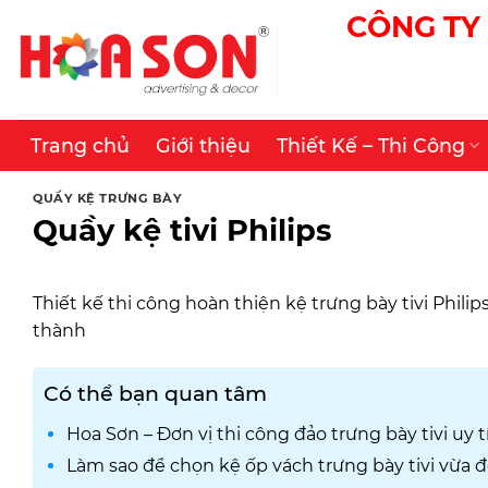
Skip
CÔNG TY 
to
content
Trang chủ
Giới thiệu
Thiết Kế – Thi Công
QUẦY KỆ TRƯNG BÀY
Quầy kệ tivi Philips
Thiết kế thi công hoàn thiện kệ trưng bày tivi Phili
thành
Có thể bạn quan tâm
Hoa Sơn – Đơn vị thi công đảo trưng bày tivi uy
Làm sao để chọn kệ ốp vách trưng bày tivi vừa 