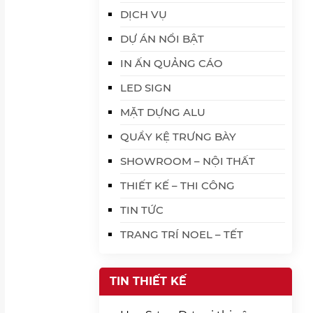
DỊCH VỤ
DỰ ÁN NỔI BẬT
IN ẤN QUẢNG CÁO
LED SIGN
MẶT DỰNG ALU
QUẦY KỆ TRƯNG BÀY
SHOWROOM – NỘI THẤT
THIẾT KẾ – THI CÔNG
TIN TỨC
TRANG TRÍ NOEL – TẾT
TIN THIẾT KẾ