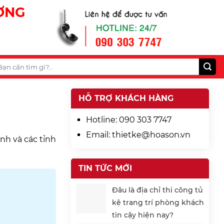
ƯƠNG
HỖ TRỢ KHÁCH HÀNG
Hotline:
090 303 7747
Email:
thietke@hoason.vn
nh và các tỉnh
TIN TỨC MỚI
Đâu là địa chỉ thi công tủ
kệ trang trí phòng khách
tin cậy hiện nay?