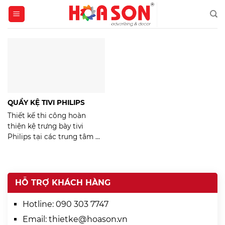
Skip
to
content
QUẦY KỆ TIVI PHILIPS
Thiết kế thi công hoàn
thiện kệ trưng bày tivi
Philips tại các trung tâm ...
HỖ TRỢ KHÁCH HÀNG
Hotline:
090 303 7747
Email:
thietke@hoason.vn