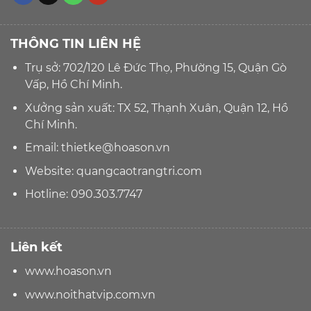
THÔNG TIN LIÊN HỆ
Trụ sở: 702/120 Lê Đức Thọ, Phường 15, Quận Gò
Vấp, Hồ Chí Minh.
Xưởng sản xuất: TX 52, Thạnh Xuân, Quận 12, Hồ
Chí Minh.
Email:
thietke@hoason.vn
Website:
quangcaotrangtri.com
Hotline:
090.303.7747
Liên kết
www.hoason.vn
www.noithatvip.com.vn