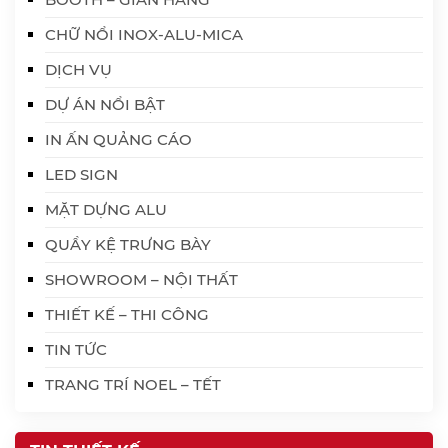
CHỮ NỔI INOX-ALU-MICA
DỊCH VỤ
DỰ ÁN NỔI BẬT
IN ẤN QUẢNG CÁO
LED SIGN
MẶT DỰNG ALU
QUẦY KỆ TRƯNG BÀY
SHOWROOM – NỘI THẤT
THIẾT KẾ – THI CÔNG
TIN TỨC
TRANG TRÍ NOEL – TẾT