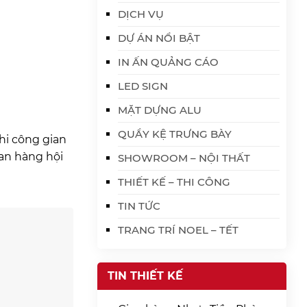
DỊCH VỤ
DỰ ÁN NỔI BẬT
IN ẤN QUẢNG CÁO
LED SIGN
MẶT DỰNG ALU
QUẦY KỆ TRƯNG BÀY
hi công gian
ian hàng hội
SHOWROOM – NỘI THẤT
THIẾT KẾ – THI CÔNG
TIN TỨC
TRANG TRÍ NOEL – TẾT
TIN THIẾT KẾ