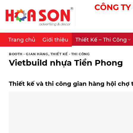
Skip
CÔNG TY 
to
content
Trang chủ
Giới thiệu
Thiết Kế – Thi Công
BOOTH - GIAN HÀNG
,
THIẾT KẾ - THI CÔNG
Vietbuild nhựa Tiền Phong
Thiết kế và thi công gian hàng hội chợ 