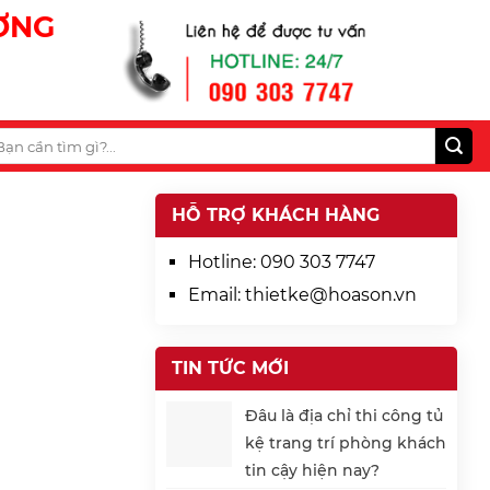
ƯƠNG
HỖ TRỢ KHÁCH HÀNG
Hotline:
090 303 7747
Email:
thietke@hoason.vn
TIN TỨC MỚI
Đâu là địa chỉ thi công tủ
kệ trang trí phòng khách
tin cậy hiện nay?