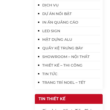
DỊCH VỤ
DỰ ÁN NỔI BẬT
IN ẤN QUẢNG CÁO
LED SIGN
MẶT DỰNG ALU
QUẦY KỆ TRƯNG BÀY
SHOWROOM – NỘI THẤT
THIẾT KẾ – THI CÔNG
TIN TỨC
TRANG TRÍ NOEL – TẾT
TIN THIẾT KẾ