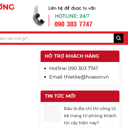
ƯƠNG
HỖ TRỢ KHÁCH HÀNG
Hotline:
090 303 7747
Email:
thietke@hoason.vn
TIN TỨC MỚI
Đâu là địa chỉ thi công tủ
kệ trang trí phòng khách
tin cậy hiện nay?