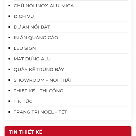
CHỮ NỔI INOX-ALU-MICA
DỊCH VỤ
DỰ ÁN NỔI BẬT
IN ẤN QUẢNG CÁO
LED SIGN
MẶT DỰNG ALU
QUẦY KỆ TRƯNG BÀY
SHOWROOM – NỘI THẤT
THIẾT KẾ – THI CÔNG
TIN TỨC
TRANG TRÍ NOEL – TẾT
TIN THIẾT KẾ