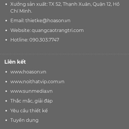
Xưởng sản xuất: TX 52, Thạnh Xuân, Quận 12, Hồ
Chí Minh.
Email:
thietke@hoason.vn
Website:
quangcaotrangtri.com
Hotline:
090.303.7747
Liên kết
www.hoason.vn
www.noithatvip.com.vn
www.sunmedia.vn
Thắc mắc, giải đáp
Yêu cầu thiết kế
Tuyển dụng