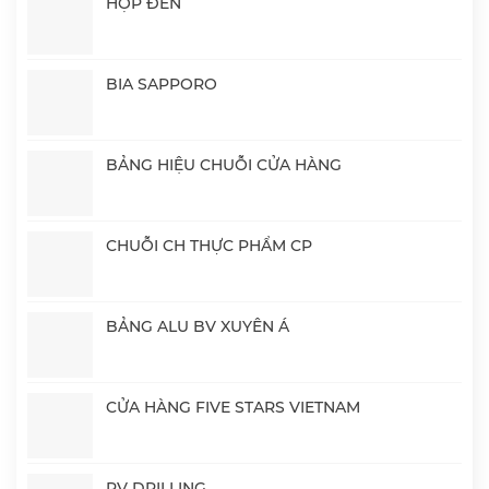
HỘP ĐÈN
BIA SAPPORO
BẢNG HIỆU CHUỖI CỬA HÀNG
CHUỖI CH THỰC PHẨM CP
BẢNG ALU BV XUYÊN Á
CỬA HÀNG FIVE STARS VIETNAM
PV DRILLING