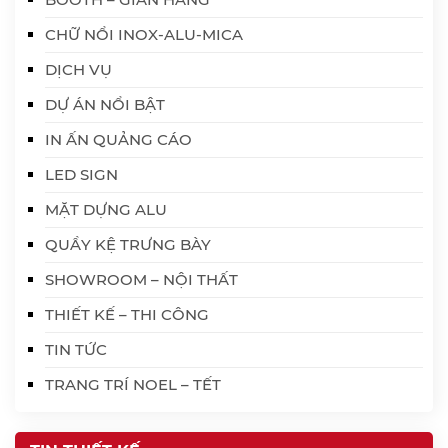
CHỮ NỔI INOX-ALU-MICA
DỊCH VỤ
DỰ ÁN NỔI BẬT
IN ẤN QUẢNG CÁO
LED SIGN
MẶT DỰNG ALU
QUẦY KỆ TRƯNG BÀY
SHOWROOM – NỘI THẤT
THIẾT KẾ – THI CÔNG
TIN TỨC
TRANG TRÍ NOEL – TẾT