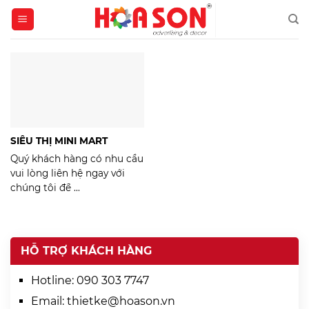
Skip
to
content
SIÊU THỊ MINI MART
Quý khách hàng có nhu cầu
vui lòng liên hệ ngay với
chúng tôi để ...
HỖ TRỢ KHÁCH HÀNG
Hotline:
090 303 7747
Email:
thietke@hoason.vn