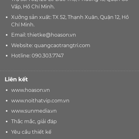
Vấp, Hồ Chí Minh.
Xưởng sản xuất: TX 52, Thạnh Xuân, Quận 12, Hồ
Chí Minh.
Email:
thietke@hoason.vn
Website:
quangcaotrangtri.com
Hotline:
090.303.7747
Liên kết
www.hoason.vn
www.noithatvip.com.vn
www.sunmedia.vn
Thắc mắc, giải đáp
Yêu cầu thiết kế