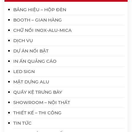
BẢNG HIỆU – HỘP ĐÈN
BOOTH – GIAN HÀNG
CHỮ NỔI INOX-ALU-MICA
DỊCH VỤ
DỰ ÁN NỔI BẬT
IN ẤN QUẢNG CÁO
LED SIGN
MẶT DỰNG ALU
QUẦY KỆ TRƯNG BÀY
SHOWROOM – NỘI THẤT
THIẾT KẾ – THI CÔNG
TIN TỨC