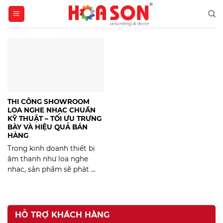
Skip
to
content
THI CÔNG SHOWROOM
LOA NGHE NHẠC CHUẨN
KỸ THUẬT – TỐI ƯU TRƯNG
BÀY VÀ HIỆU QUẢ BÁN
HÀNG
Trong kinh doanh thiết bị
âm thanh như loa nghe
nhạc, sản phẩm sẽ phát ...
HỖ TRỢ KHÁCH HÀNG