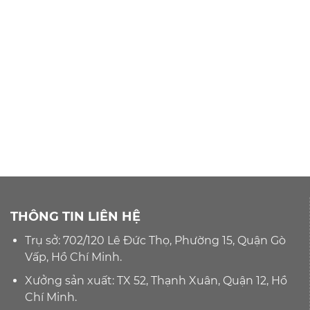
THÔNG TIN LIÊN HỆ
Trụ sở: 702/120 Lê Đức Thọ, Phường 15, Quận Gò
Vấp, Hồ Chí Minh.
Xưởng sản xuất: TX 52, Thạnh Xuân, Quận 12, Hồ
Chí Minh.