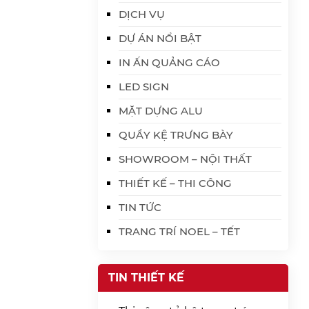
DỊCH VỤ
DỰ ÁN NỔI BẬT
IN ẤN QUẢNG CÁO
LED SIGN
MẶT DỰNG ALU
QUẦY KỆ TRƯNG BÀY
SHOWROOM – NỘI THẤT
THIẾT KẾ – THI CÔNG
TIN TỨC
TRANG TRÍ NOEL – TẾT
TIN THIẾT KẾ