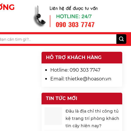
ƯƠNG
HỖ TRỢ KHÁCH HÀNG
Hotline:
090 303 7747
Email:
thietke@hoason.vn
TIN TỨC MỚI
Đâu là địa chỉ thi công tủ
kệ trang trí phòng khách
tin cậy hiện nay?