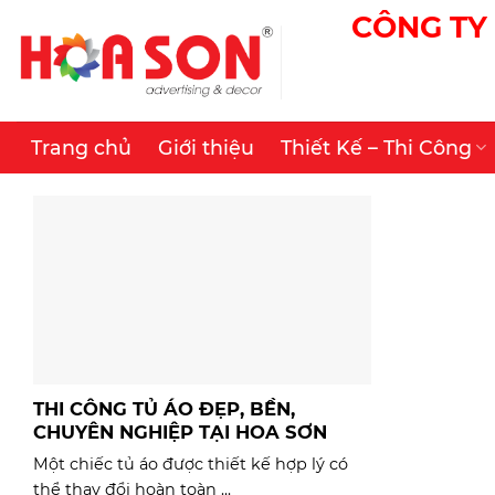
Skip
CÔNG TY 
to
content
Trang chủ
Giới thiệu
Thiết Kế – Thi Công
THI CÔNG TỦ ÁO ĐẸP, BỀN,
CHUYÊN NGHIỆP TẠI HOA SƠN
Một chiếc tủ áo được thiết kế hợp lý có
thể thay đổi hoàn toàn ...