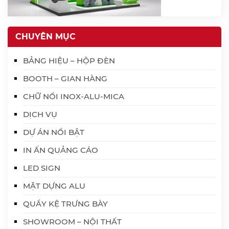
CHUYÊN MỤC
BẢNG HIỆU – HỘP ĐÈN
BOOTH – GIAN HÀNG
CHỮ NỔI INOX-ALU-MICA
DỊCH VỤ
DỰ ÁN NỔI BẬT
IN ẤN QUẢNG CÁO
LED SIGN
MẶT DỰNG ALU
QUẦY KỆ TRƯNG BÀY
SHOWROOM – NỘI THẤT