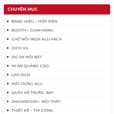
CHUYÊN MỤC
BẢNG HIỆU – HỘP ĐÈN
BOOTH – GIAN HÀNG
CHỮ NỔI INOX-ALU-MICA
DỊCH VỤ
DỰ ÁN NỔI BẬT
IN ẤN QUẢNG CÁO
LED SIGN
MẶT DỰNG ALU
QUẦY KỆ TRƯNG BÀY
SHOWROOM – NỘI THẤT
THIẾT KẾ – THI CÔNG