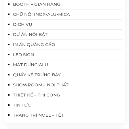
BOOTH – GIAN HÀNG
CHỮ NỔI INOX-ALU-MICA
DỊCH VỤ
DỰ ÁN NỔI BẬT
IN ẤN QUẢNG CÁO
LED SIGN
MẶT DỰNG ALU
QUẦY KỆ TRƯNG BÀY
SHOWROOM – NỘI THẤT
THIẾT KẾ – THI CÔNG
TIN TỨC
TRANG TRÍ NOEL – TẾT