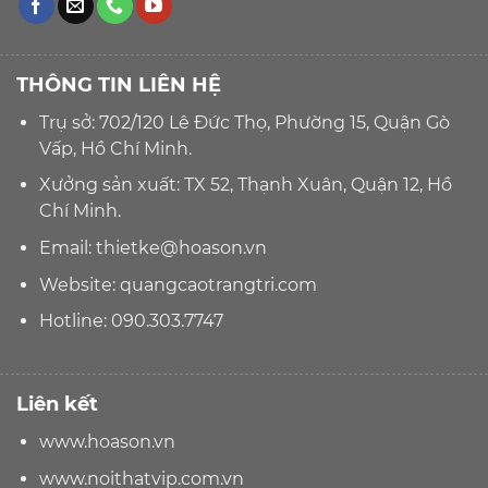
THÔNG TIN LIÊN HỆ
Trụ sở: 702/120 Lê Đức Thọ, Phường 15, Quận Gò
Vấp, Hồ Chí Minh.
Xưởng sản xuất: TX 52, Thạnh Xuân, Quận 12, Hồ
Chí Minh.
Email:
thietke@hoason.vn
Website:
quangcaotrangtri.com
Hotline:
090.303.7747
Liên kết
www.hoason.vn
www.noithatvip.com.vn