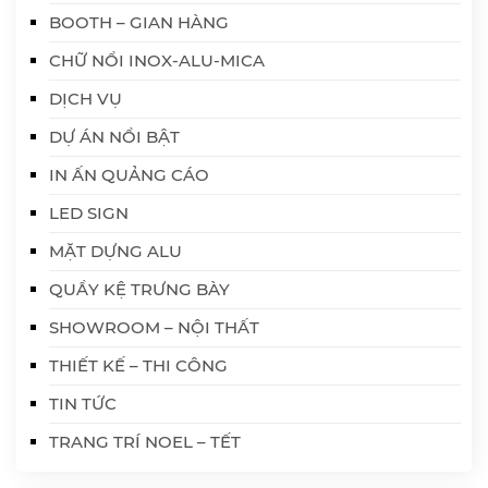
BOOTH – GIAN HÀNG
CHỮ NỔI INOX-ALU-MICA
DỊCH VỤ
DỰ ÁN NỔI BẬT
IN ẤN QUẢNG CÁO
LED SIGN
MẶT DỰNG ALU
QUẦY KỆ TRƯNG BÀY
SHOWROOM – NỘI THẤT
THIẾT KẾ – THI CÔNG
TIN TỨC
TRANG TRÍ NOEL – TẾT