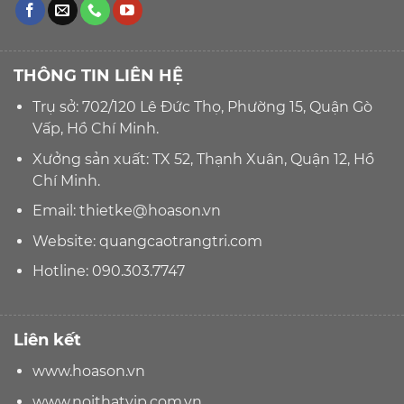
THÔNG TIN LIÊN HỆ
Trụ sở: 702/120 Lê Đức Thọ, Phường 15, Quận Gò
Vấp, Hồ Chí Minh.
Xưởng sản xuất: TX 52, Thạnh Xuân, Quận 12, Hồ
Chí Minh.
Email:
thietke@hoason.vn
Website:
quangcaotrangtri.com
Hotline:
090.303.7747
Liên kết
www.hoason.vn
www.noithatvip.com.vn