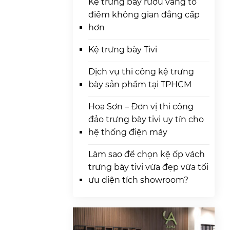
Kệ trưng bày rượu vang tô
điểm không gian đẳng cấp
hơn
Kệ trưng bày Tivi
Dịch vụ thi công kệ trưng
bày sản phẩm tại TPHCM
Hoa Sơn – Đơn vị thi công
đảo trưng bày tivi uy tín cho
hệ thống điện máy
Làm sao để chọn kệ ốp vách
trưng bày tivi vừa đẹp vừa tối
ưu diện tích showroom?