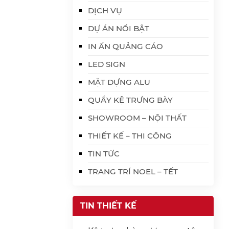
DỊCH VỤ
DỰ ÁN NỔI BẬT
IN ẤN QUẢNG CÁO
LED SIGN
MẶT DỰNG ALU
QUẦY KỆ TRƯNG BÀY
SHOWROOM – NỘI THẤT
THIẾT KẾ – THI CÔNG
TIN TỨC
TRANG TRÍ NOEL – TẾT
TIN THIẾT KẾ