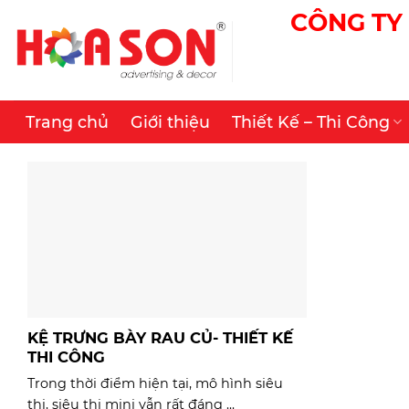
Skip
CÔNG TY 
to
content
Trang chủ
Giới thiệu
Thiết Kế – Thi Công
KỆ TRƯNG BÀY RAU CỦ- THIẾT KẾ
THI CÔNG
Trong thời điểm hiện tại, mô hình siêu
thị, siệu thị mini vẫn rất đáng ...