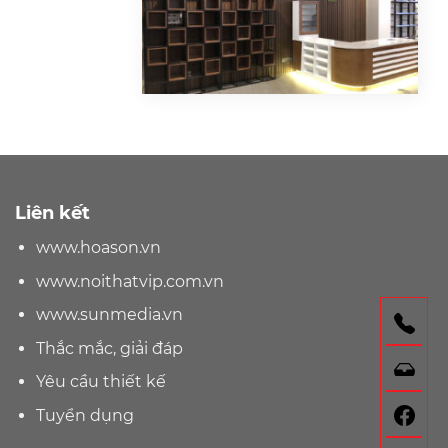
Liên kết
www.hoason.vn
www.noithatvip.com.vn
www.sunmedia.vn
Gọ
Thắc mắc, giải đáp
Nh
Yêu cầu thiết kế
F
Tuyển dụng