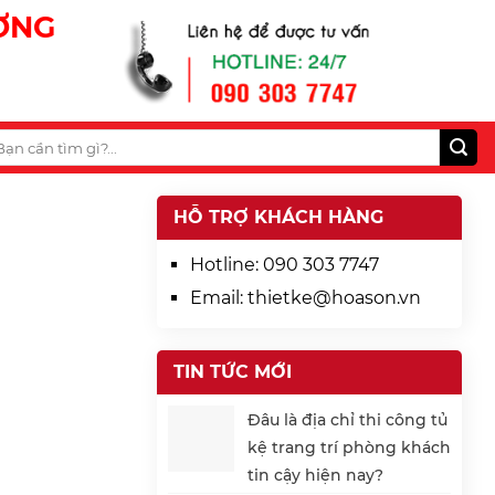
ƯƠNG
HỖ TRỢ KHÁCH HÀNG
Hotline:
090 303 7747
Email:
thietke@hoason.vn
TIN TỨC MỚI
Đâu là địa chỉ thi công tủ
kệ trang trí phòng khách
tin cậy hiện nay?