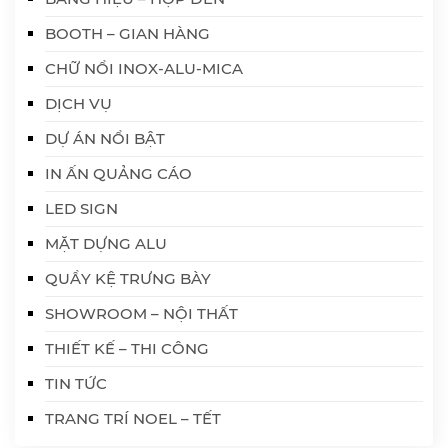
BOOTH – GIAN HÀNG
CHỮ NỔI INOX-ALU-MICA
DỊCH VỤ
DỰ ÁN NỔI BẬT
IN ẤN QUẢNG CÁO
LED SIGN
MẶT DỰNG ALU
QUẦY KỆ TRƯNG BÀY
SHOWROOM – NỘI THẤT
THIẾT KẾ – THI CÔNG
TIN TỨC
TRANG TRÍ NOEL – TẾT