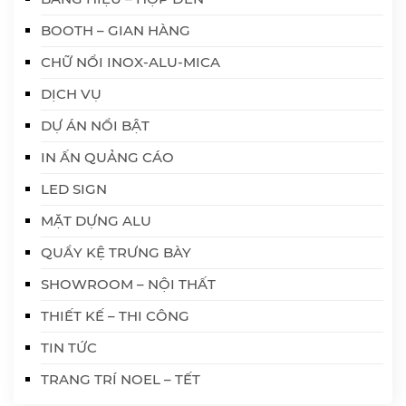
BOOTH – GIAN HÀNG
CHỮ NỔI INOX-ALU-MICA
DỊCH VỤ
DỰ ÁN NỔI BẬT
IN ẤN QUẢNG CÁO
LED SIGN
MẶT DỰNG ALU
QUẦY KỆ TRƯNG BÀY
SHOWROOM – NỘI THẤT
THIẾT KẾ – THI CÔNG
TIN TỨC
TRANG TRÍ NOEL – TẾT