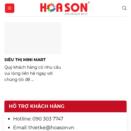
Skip
to
content
SIÊU THỊ MINI MART
Quý khách hàng có nhu cầu
vui lòng liên hệ ngay với
chúng tôi để ...
HỖ TRỢ KHÁCH HÀNG
Hotline:
090 303 7747
Email:
thietke@hoason.vn