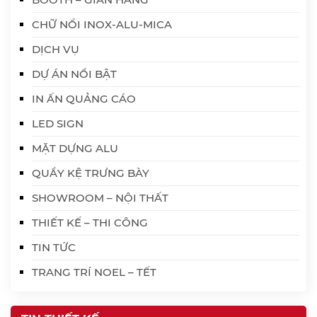
CHỮ NỔI INOX-ALU-MICA
DỊCH VỤ
DỰ ÁN NỔI BẬT
IN ẤN QUẢNG CÁO
LED SIGN
MẶT DỰNG ALU
QUẦY KỆ TRƯNG BÀY
SHOWROOM – NỘI THẤT
THIẾT KẾ – THI CÔNG
TIN TỨC
TRANG TRÍ NOEL – TẾT