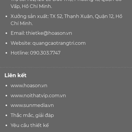
Vấp, Hồ Chí Minh.
Xưởng sản xuất: TX 52, Thạnh Xuân, Quận 12, Hồ
Chí Minh.
Email:
thietke@hoason.vn
Website:
quangcaotrangtri.com
Hotline:
090.303.7747
Liên kết
www.hoason.vn
www.noithatvip.com.vn
www.sunmedia.vn
Thắc mắc, giải đáp
Yêu cầu thiết kế