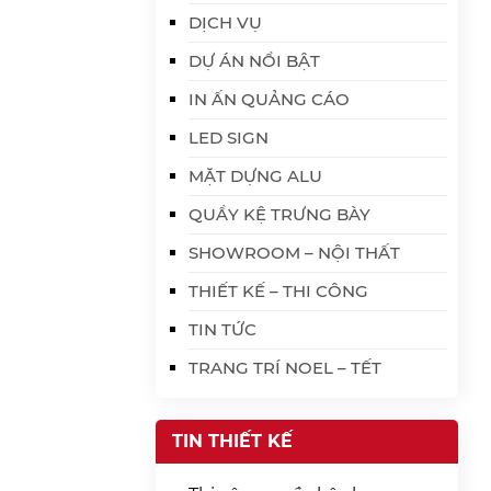
DỊCH VỤ
DỰ ÁN NỔI BẬT
IN ẤN QUẢNG CÁO
LED SIGN
MẶT DỰNG ALU
QUẦY KỆ TRƯNG BÀY
SHOWROOM – NỘI THẤT
THIẾT KẾ – THI CÔNG
TIN TỨC
TRANG TRÍ NOEL – TẾT
TIN THIẾT KẾ