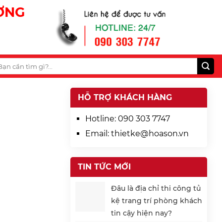
ƯƠNG
HỖ TRỢ KHÁCH HÀNG
Hotline:
090 303 7747
Email:
thietke@hoason.vn
TIN TỨC MỚI
Đâu là địa chỉ thi công tủ
kệ trang trí phòng khách
tin cậy hiện nay?