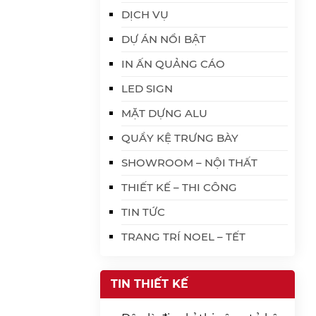
DỊCH VỤ
DỰ ÁN NỔI BẬT
IN ẤN QUẢNG CÁO
LED SIGN
MẶT DỰNG ALU
QUẦY KỆ TRƯNG BÀY
SHOWROOM – NỘI THẤT
THIẾT KẾ – THI CÔNG
TIN TỨC
TRANG TRÍ NOEL – TẾT
TIN THIẾT KẾ