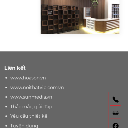
Liên kết
www.hoason.vn
www.noithatvip.com.vn
www.sunmedia.vn
Gọ
Thắc mắc, giải đáp
Nh
Yêu cầu thiết kế
F
Tuyển dụng