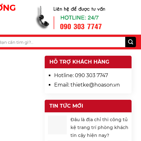
ƯƠNG
HỖ TRỢ KHÁCH HÀNG
Hotline:
090 303 7747
Email:
thietke@hoason.vn
TIN TỨC MỚI
Đâu là địa chỉ thi công tủ
kệ trang trí phòng khách
tin cậy hiện nay?