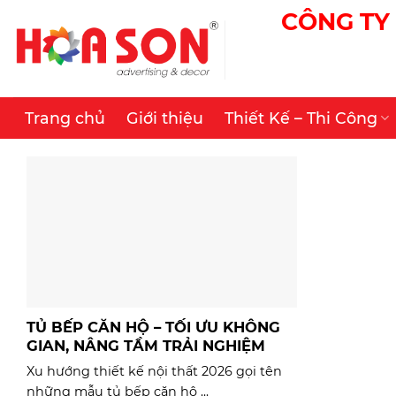
Skip
CÔNG TY 
to
content
Trang chủ
Giới thiệu
Thiết Kế – Thi Công
TỦ BẾP CĂN HỘ – TỐI ƯU KHÔNG
GIAN, NÂNG TẦM TRẢI NGHIỆM
Xu hướng thiết kế nội thất 2026 gọi tên
những mẫu tủ bếp căn hộ ...