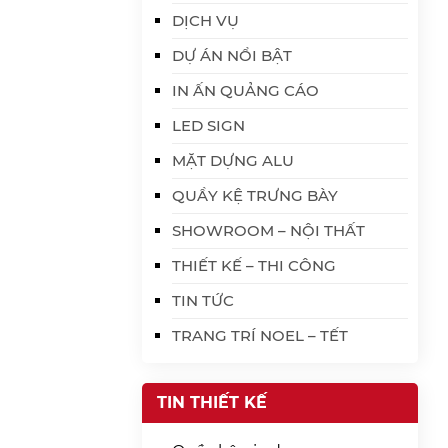
DỊCH VỤ
DỰ ÁN NỔI BẬT
IN ẤN QUẢNG CÁO
LED SIGN
MẶT DỰNG ALU
QUẦY KỆ TRƯNG BÀY
SHOWROOM – NỘI THẤT
THIẾT KẾ – THI CÔNG
TIN TỨC
TRANG TRÍ NOEL – TẾT
TIN THIẾT KẾ