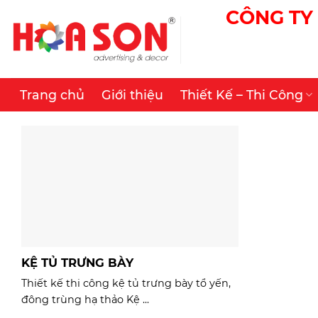
Skip
CÔNG TY 
to
content
Trang chủ
Giới thiệu
Thiết Kế – Thi Công
KỆ TỦ TRƯNG BÀY
Thiết kế thi công kệ tủ trưng bày tổ yến,
đông trùng hạ thảo Kệ ...