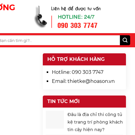
ƯƠNG
HỖ TRỢ KHÁCH HÀNG
Hotline:
090 303 7747
Email:
thietke@hoason.vn
TIN TỨC MỚI
Đâu là địa chỉ thi công tủ
kệ trang trí phòng khách
tin cậy hiện nay?