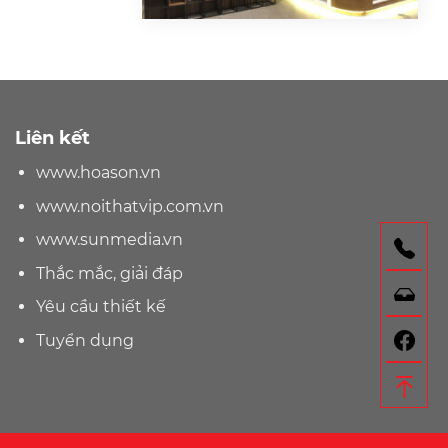
Liên kết
www.hoason.vn
www.noithatvip.com.vn
www.sunmedia.vn
Gọ
Thắc mắc, giải đáp
Nh
Yêu cầu thiết kế
F
Tuyển dụng
Lê