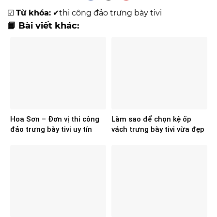
☑
Từ khóa:
✔
thi công đảo trưng bày tivi
📘 Bài viết khác:
Hoa Sơn – Đơn vị thi công
Làm sao để chọn kệ ốp
đảo trưng bày tivi uy tín
vách trưng bày tivi vừa đẹp
cho hệ thống điện máy
vừa tối ưu diện tích
showroom?