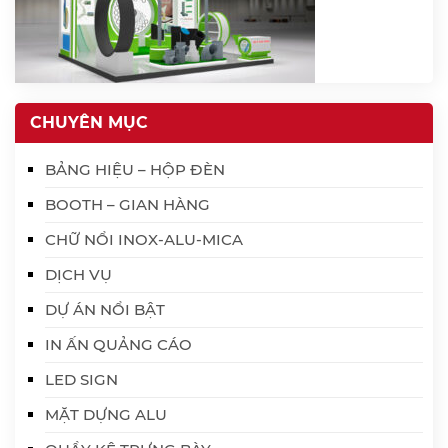
CHUYÊN MỤC
BẢNG HIỆU – HỘP ĐÈN
BOOTH – GIAN HÀNG
CHỮ NỔI INOX-ALU-MICA
DỊCH VỤ
DỰ ÁN NỔI BẬT
IN ẤN QUẢNG CÁO
LED SIGN
MẶT DỰNG ALU