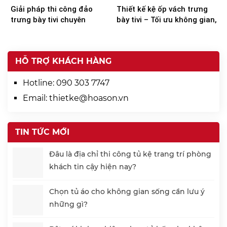
Giải pháp thi công đảo
Thiết kế kệ ốp vách trưng
trưng bày tivi chuyên
bày tivi – Tối ưu không gian,
nghiệp từ Hoa Sơn
nâng tầm trải nghiệm
HỖ TRỢ KHÁCH HÀNG
Hotline:
090 303 7747
Email:
thietke@hoason.vn
TIN TỨC MỚI
Đâu là địa chỉ thi công tủ kệ trang trí phòng
khách tin cậy hiện nay?
Chọn tủ áo cho không gian sống cần lưu ý
những gì?