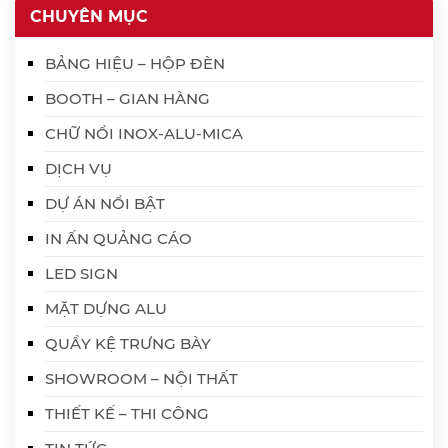
CHUYÊN MỤC
BẢNG HIỆU – HỘP ĐÈN
BOOTH – GIAN HÀNG
CHỮ NỔI INOX-ALU-MICA
DỊCH VỤ
DỰ ÁN NỔI BẬT
IN ẤN QUẢNG CÁO
LED SIGN
MẶT DỰNG ALU
QUẦY KỆ TRƯNG BÀY
SHOWROOM – NỘI THẤT
THIẾT KẾ – THI CÔNG