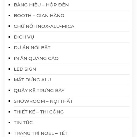
BẢNG HIỆU – HỘP ĐÈN
BOOTH – GIAN HÀNG
CHỮ NỔI INOX-ALU-MICA
DỊCH VỤ
DỰ ÁN NỔI BẬT
IN ẤN QUẢNG CÁO
LED SIGN
MẶT DỰNG ALU
QUẦY KỆ TRƯNG BÀY
SHOWROOM – NỘI THẤT
THIẾT KẾ – THI CÔNG
TIN TỨC
TRANG TRÍ NOEL – TẾT