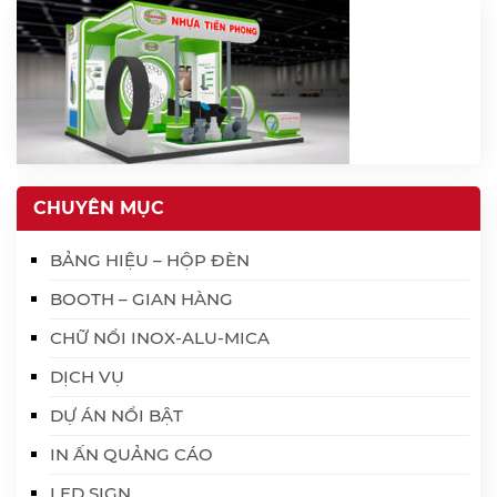
CHUYÊN MỤC
BẢNG HIỆU – HỘP ĐÈN
BOOTH – GIAN HÀNG
CHỮ NỔI INOX-ALU-MICA
DỊCH VỤ
DỰ ÁN NỔI BẬT
IN ẤN QUẢNG CÁO
LED SIGN