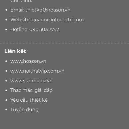
Chí Minh.
Email:
thietke@hoason.vn
Website:
quangcaotrangtri.com
Hotline:
090.303.7747
Liên kết
www.hoason.vn
www.noithatvip.com.vn
www.sunmedia.vn
Thắc mắc, giải đáp
Yêu cầu thiết kế
Tuyển dụng