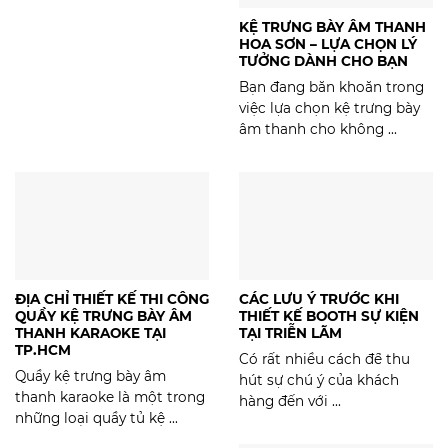
KỆ TRƯNG BÀY ÂM THANH
HOA SƠN – LỰA CHỌN LÝ
TƯỞNG DÀNH CHO BẠN
Bạn đang băn khoăn trong
việc lựa chọn kệ trưng bày
âm thanh cho không ...
ĐỊA CHỈ THIẾT KẾ THI CÔNG
CÁC LƯU Ý TRƯỚC KHI
QUẦY KỆ TRƯNG BÀY ÂM
THIẾT KẾ BOOTH SỰ KIỆN
THANH KARAOKE TẠI
TẠI TRIỄN LÃM
TP.HCM
Có rất nhiều cách để thu
Quầy kệ trưng bày âm
hút sự chú ý của khách
thanh karaoke là một trong
hàng đến với ...
những loại quầy tủ kệ ...