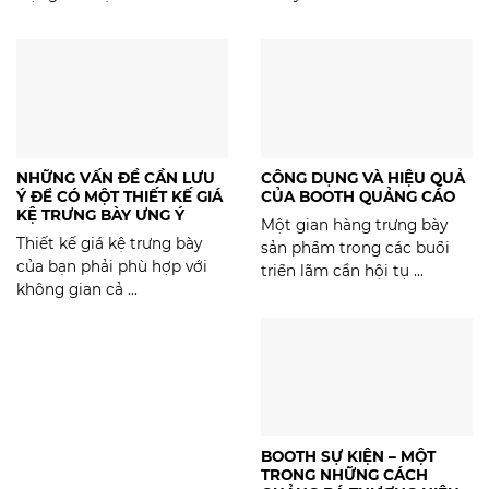
NHỮNG VẤN ĐỀ CẦN LƯU
CÔNG DỤNG VÀ HIỆU QUẢ
Ý ĐỂ CÓ MỘT THIẾT KẾ GIÁ
CỦA BOOTH QUẢNG CÁO
KỆ TRƯNG BÀY ƯNG Ý
Một gian hàng trưng bày
Thiết kế giá kệ trưng bày
sản phẩm trong các buổi
của bạn phải phù hợp với
triển lãm cần hội tụ ...
không gian cả ...
BOOTH SỰ KIỆN – MỘT
TRONG NHỮNG CÁCH