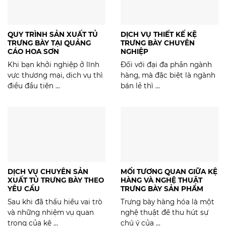
QUY TRÌNH SẢN XUẤT TỦ
DỊCH VỤ THIẾT KẾ KỆ
TRƯNG BÀY TẠI QUẢNG
TRƯNG BÀY CHUYÊN
CÁO HOA SƠN
NGHIỆP
Khi bạn khởi nghiệp ở lĩnh
Đối với đại đa phần ngành
vực thương mại, dịch vụ thì
hàng, mà đặc biệt là ngành
điều đầu tiên ...
bán lẻ thì ...
DỊCH VỤ CHUYÊN SẢN
MỐI TƯƠNG QUAN GIỮA KỆ
XUẤT TỦ TRƯNG BÀY THEO
HÀNG VÀ NGHỆ THUẬT
YÊU CẦU
TRƯNG BÀY SẢN PHẨM
Sau khi đã thấu hiểu vai trò
Trưng bày hàng hóa là một
và những nhiệm vụ quan
nghệ thuật để thu hút sự
trọng của kệ ...
chú ý của ...