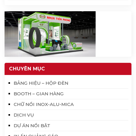
CHUYÊN MỤC
BẢNG HIỆU – HỘP ĐÈN
BOOTH – GIAN HÀNG
CHỮ NỔI INOX-ALU-MICA
DỊCH VỤ
DỰ ÁN NỔI BẬT