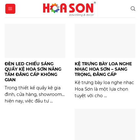
Skip
to
content
ĐÈN LED CHIẾU SÁNG
KỆ TRƯNG BÀY LOA NGHE
QUẦY KỆ HOA SƠN NÂNG
NHẠC HOA SƠN – SANG
TẦM ĐẲNG CẤP KHÔNG
TRỌNG, ĐẲNG CẤP
GIAN
Kệ trưng bày loa nghe nhạc
Trong thiết kế quầy kệ gia
Hoa Sơn là một lựa chọn
đình, cửa hàng, showroom…
tuyệt vời cho ...
hiện nay, việc đầu tư ...