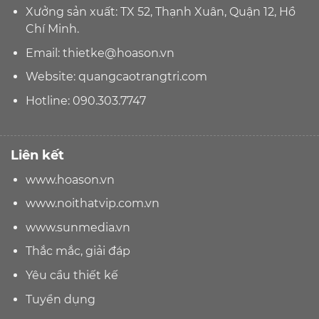
Xưởng sản xuất: TX 52, Thạnh Xuân, Quận 12, Hồ
Chí Minh.
Email:
thietke@hoason.vn
Website:
quangcaotrangtri.com
Hotline:
090.303.7747
Liên kết
www.hoason.vn
www.noithatvip.com.vn
www.sunmedia.vn
Thắc mắc, giải đáp
Yêu cầu thiết kế
Tuyển dụng