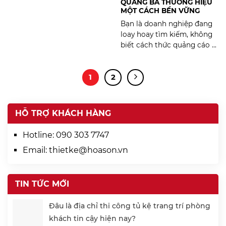
QUẢNG BÁ THƯƠNG HIỆU
MỘT CÁCH BỀN VỮNG
Bạn là doanh nghiệp đang
loay hoay tìm kiếm, không
biết cách thức quảng cáo ...
1
2
HỖ TRỢ KHÁCH HÀNG
Hotline:
090 303 7747
Email:
thietke@hoason.vn
TIN TỨC MỚI
Đâu là địa chỉ thi công tủ kệ trang trí phòng
khách tin cậy hiện nay?