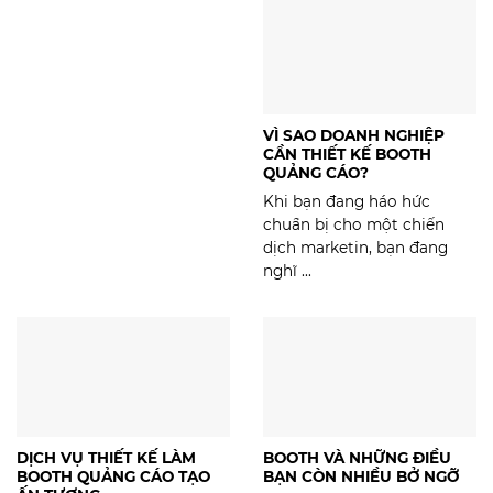
VÌ SAO DOANH NGHIỆP
CẦN THIẾT KẾ BOOTH
QUẢNG CÁO?
Khi bạn đang háo hức
chuẩn bị cho một chiến
dịch marketin, bạn đang
nghĩ ...
DỊCH VỤ THIẾT KẾ LÀM
BOOTH VÀ NHỮNG ĐIỀU
BOOTH QUẢNG CÁO TẠO
BẠN CÒN NHIỀU BỞ NGỠ