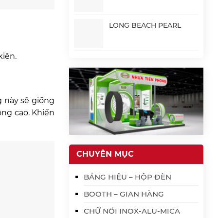
LONG BEACH PEARL
kiện.
g này sẽ giống
ộng cao. Khiến
CHUYÊN MỤC
BẢNG HIỆU – HỘP ĐÈN
BOOTH – GIAN HÀNG
CHỮ NỔI INOX-ALU-MICA