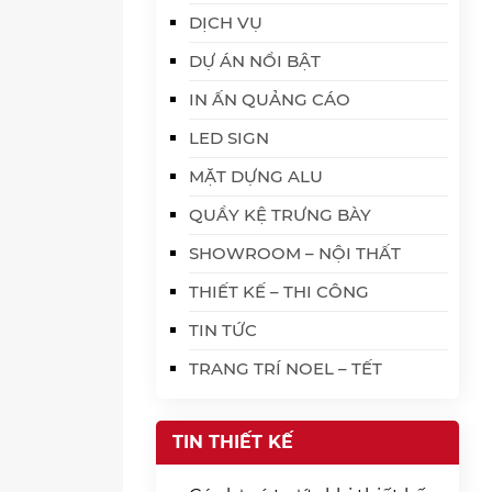
DỊCH VỤ
DỰ ÁN NỔI BẬT
IN ẤN QUẢNG CÁO
LED SIGN
MẶT DỰNG ALU
QUẦY KỆ TRƯNG BÀY
SHOWROOM – NỘI THẤT
THIẾT KẾ – THI CÔNG
TIN TỨC
TRANG TRÍ NOEL – TẾT
TIN THIẾT KẾ