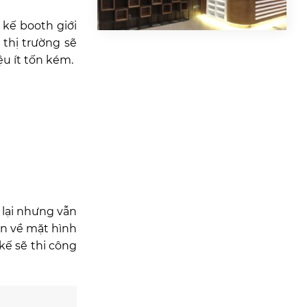
 kế booth giới
thị trường sẽ
u ít tốn kém.
 lại nhưng vẫn
ẫn về mặt hình
kế sẽ thi công