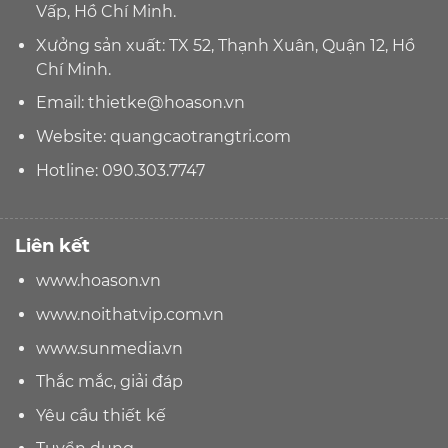
Vấp, Hồ Chí Minh.
Xưởng sản xuất: TX 52, Thạnh Xuân, Quận 12, Hồ
Chí Minh.
Email:
thietke@hoason.vn
Website:
quangcaotrangtri.com
Hotline:
090.303.7747
Liên kết
www.hoason.vn
www.noithatvip.com.vn
www.sunmedia.vn
Thắc mắc, giải đáp
Yêu cầu thiết kế