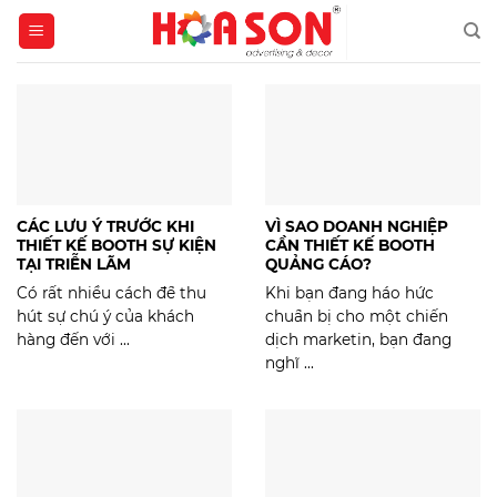
Skip
to
content
CÁC LƯU Ý TRƯỚC KHI
VÌ SAO DOANH NGHIỆP
THIẾT KẾ BOOTH SỰ KIỆN
CẦN THIẾT KẾ BOOTH
TẠI TRIỄN LÃM
QUẢNG CÁO?
Có rất nhiều cách để thu
Khi bạn đang háo hức
hút sự chú ý của khách
chuẩn bị cho một chiến
hàng đến với ...
dịch marketin, bạn đang
nghĩ ...