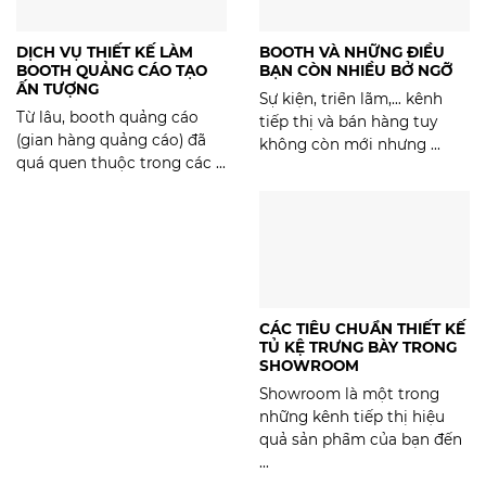
DỊCH VỤ THIẾT KẾ LÀM
BOOTH VÀ NHỮNG ĐIỀU
BOOTH QUẢNG CÁO TẠO
BẠN CÒN NHIỀU BỞ NGỠ
ẤN TƯỢNG
Sự kiện, triển lãm,… kênh
Từ lâu, booth quảng cáo
tiếp thị và bán hàng tuy
(gian hàng quảng cáo) đã
không còn mới nhưng ...
quá quen thuộc trong các ...
CÁC TIÊU CHUẨN THIẾT KẾ
TỦ KỆ TRƯNG BÀY TRONG
SHOWROOM
Showroom là một trong
những kênh tiếp thị hiệu
quả sản phẩm của bạn đến
...