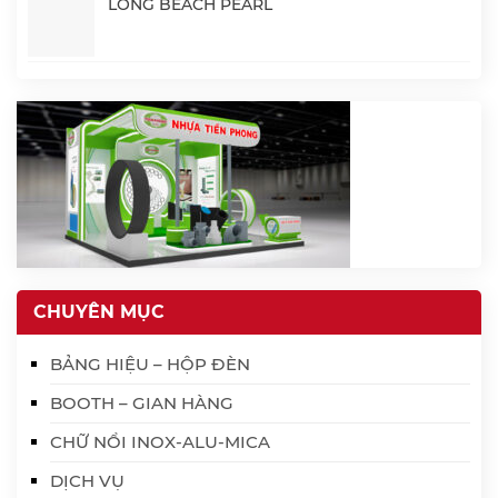
LONG BEACH PEARL
CHUYÊN MỤC
BẢNG HIỆU – HỘP ĐÈN
BOOTH – GIAN HÀNG
CHỮ NỔI INOX-ALU-MICA
DỊCH VỤ