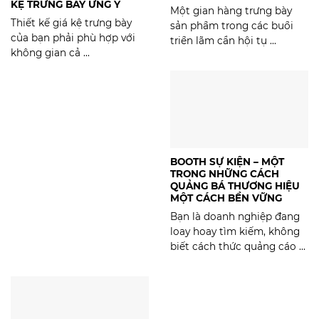
KỆ TRƯNG BÀY ƯNG Ý
Một gian hàng trưng bày
Thiết kế giá kệ trưng bày
sản phẩm trong các buổi
của bạn phải phù hợp với
triển lãm cần hội tụ ...
không gian cả ...
BOOTH SỰ KIỆN – MỘT
TRONG NHỮNG CÁCH
QUẢNG BÁ THƯƠNG HIỆU
MỘT CÁCH BỀN VỮNG
Bạn là doanh nghiệp đang
loay hoay tìm kiếm, không
biết cách thức quảng cáo ...