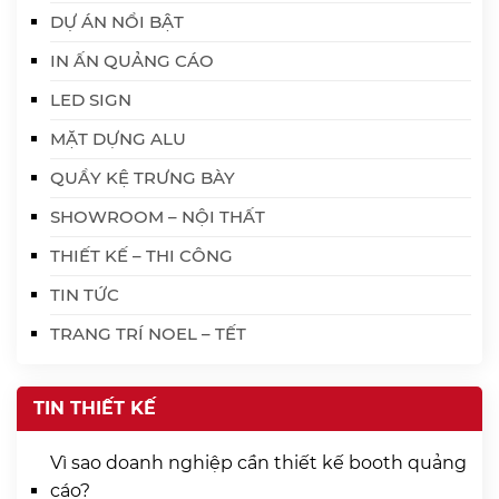
DỰ ÁN NỔI BẬT
IN ẤN QUẢNG CÁO
LED SIGN
MẶT DỰNG ALU
QUẦY KỆ TRƯNG BÀY
SHOWROOM – NỘI THẤT
THIẾT KẾ – THI CÔNG
TIN TỨC
TRANG TRÍ NOEL – TẾT
TIN THIẾT KẾ
Vì sao doanh nghiệp cần thiết kế booth quảng
cáo?