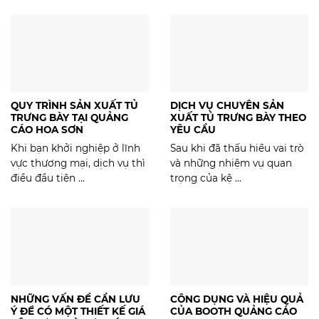
QUY TRÌNH SẢN XUẤT TỦ
DỊCH VỤ CHUYÊN SẢN
TRƯNG BÀY TẠI QUẢNG
XUẤT TỦ TRƯNG BÀY THEO
CÁO HOA SƠN
YÊU CẦU
Khi bạn khởi nghiệp ở lĩnh
Sau khi đã thấu hiểu vai trò
vực thương mại, dịch vụ thì
và những nhiệm vụ quan
điều đầu tiên ...
trọng của kệ ...
NHỮNG VẤN ĐỀ CẦN LƯU
CÔNG DỤNG VÀ HIỆU QUẢ
Ý ĐỂ CÓ MỘT THIẾT KẾ GIÁ
CỦA BOOTH QUẢNG CÁO