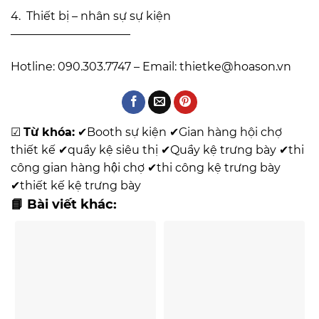
4. Thiết bị – nhân sự sự kiện
——————————–
Hotline: 090.303.7747 – Email:
thietke@hoason.vn
☑
Từ khóa:
✔
Booth sự kiện
✔
Gian hàng hội chợ
thiết kế
✔
quầy kệ siêu thị
✔
Quầy kệ trưng bày
✔
thi
công gian hàng hội chợ
✔
thi công kệ trưng bày
✔
thiết kế kệ trưng bày
📘 Bài viết khác: