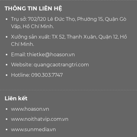
THÔNG TIN LIÊN HỆ
Trụ sở: 702/120 Lê Đức Thọ, Phường 15, Quận Gò
Vấp, Hồ Chí Minh.
Xưởng sản xuất: TX 52, Thạnh Xuân, Quận 12, Hồ
Chí Minh.
Email:
thietke@hoason.vn
Website:
quangcaotrangtri.com
Hotline:
090.303.7747
Liên kết
www.hoason.vn
www.noithatvip.com.vn
www.sunmedia.vn