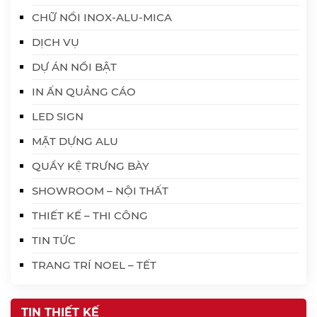
CHỮ NỔI INOX-ALU-MICA
DỊCH VỤ
DỰ ÁN NỔI BẬT
IN ẤN QUẢNG CÁO
LED SIGN
MẶT DỰNG ALU
QUẦY KỆ TRƯNG BÀY
SHOWROOM – NỘI THẤT
THIẾT KẾ – THI CÔNG
TIN TỨC
TRANG TRÍ NOEL – TẾT
TIN THIẾT KẾ