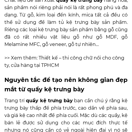
Chất liệu để sản xuất
quầy kệ trưng bày
hàng hóa,
sản phẩm nói riêng phải nói là rất phong phú và đa
dạng. Từ gỗ, kim loại đến kính, mica tất cả đều có
thể sử dụng để làm tủ kệ trưng bày sản phẩm.
Riêng các loại kệ trưng bày sản phẩm bằng gỗ cũng
đã có rất nhiều vật liệu gỗ như gỗ MDF, gỗ
Melamine MFC, gỗ veneer, gỗ tự nhiên…
>> Xem thêm:
Thiết kế – thi công chữ nổi cho công
ty, cửa hàng tại TPHCM
Nguyên tắc để tạo nên không gian đẹp
mắt từ
quầy kệ trưng bày
Trang trí
quầy kệ trưng bày
bạn cần chú ý rằng kệ
trưng bày thấp để phía trước, cao dần về phía sau,
và giá kệ cao nhất để phía cuối. Mặc dù các quầy, kệ
bán lẻ được sử dụng cho các mục đích thực tế
nhưng nó cũng cần có vẻ ngoài hiện đại vì nó sẽ