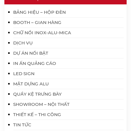
BẢNG HIỆU – HỘP ĐÈN
BOOTH – GIAN HÀNG
CHỮ NỔI INOX-ALU-MICA
DỊCH VỤ
DỰ ÁN NỔI BẬT
IN ẤN QUẢNG CÁO
LED SIGN
MẶT DỰNG ALU
QUẦY KỆ TRƯNG BÀY
SHOWROOM – NỘI THẤT
THIẾT KẾ – THI CÔNG
TIN TỨC