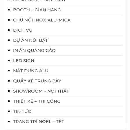
BOOTH – GIAN HÀNG
CHỮ NỔI INOX-ALU-MICA
DỊCH VỤ
DỰ ÁN NỔI BẬT
IN ẤN QUẢNG CÁO
LED SIGN
MẶT DỰNG ALU
QUẦY KỆ TRƯNG BÀY
SHOWROOM – NỘI THẤT
THIẾT KẾ – THI CÔNG
TIN TỨC
TRANG TRÍ NOEL – TẾT