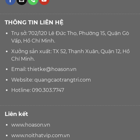
THÔNG TIN LIÊN HỆ
Trụ sở: 702/120 Lê Đức Thọ, Phường 15, Quận Gò
Vấp, Hồ Chí Minh.
Xưởng sản xuất: TX 52, Thạnh Xuân, Quận 12, Hồ
Chí Minh.
Email:
thietke@hoason.vn
Website:
quangcaotrangtri.com
Hotline:
090.303.7747
Liên kết
www.hoason.vn
www.noithatvip.com.vn