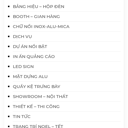
BẢNG HIỆU – HỘP ĐÈN
BOOTH – GIAN HÀNG
CHỮ NỔI INOX-ALU-MICA
DỊCH VỤ
DỰ ÁN NỔI BẬT
IN ẤN QUẢNG CÁO
LED SIGN
MẶT DỰNG ALU
QUẦY KỆ TRƯNG BÀY
SHOWROOM – NỘI THẤT
THIẾT KẾ – THI CÔNG
TIN TỨC
TRANG TRÍ NOEL – TẾT