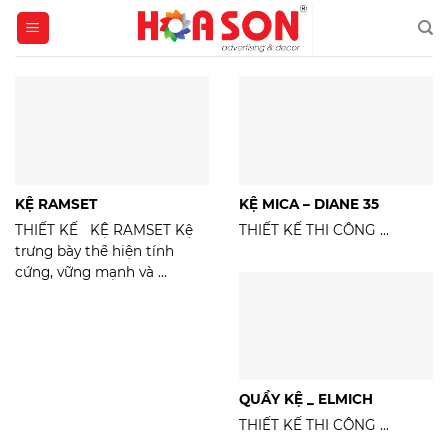
Skip
to
content
KỆ RAMSET
KỆ MICA – DIANE 35
THIẾT KẾ KỆ RAMSET Kệ
THIẾT KẾ THI CÔNG ...
trưng bày thể hiện tính
cứng, vững mạnh và ...
QUẦY KỆ _ ELMICH
THIẾT KẾ THI CÔNG ...