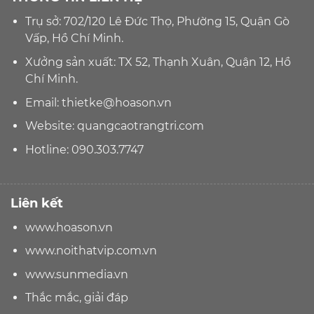
Trụ sở: 702/120 Lê Đức Thọ, Phường 15, Quận Gò
Vấp, Hồ Chí Minh.
Xưởng sản xuất: TX 52, Thạnh Xuân, Quận 12, Hồ
Chí Minh.
Email:
thietke@hoason.vn
Website:
quangcaotrangtri.com
Hotline:
090.303.7747
Liên kết
www.hoason.vn
www.noithatvip.com.vn
www.sunmedia.vn
Thắc mắc, giải đáp