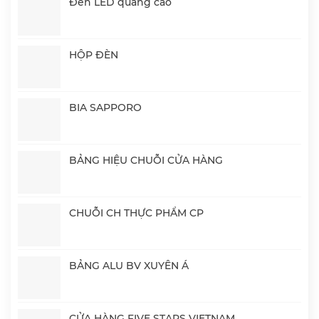
Đèn LED quảng cáo
HỘP ĐÈN
BIA SAPPORO
BẢNG HIỆU CHUỖI CỬA HÀNG
CHUỖI CH THỰC PHẨM CP
BẢNG ALU BV XUYÊN Á
CỬA HÀNG FIVE STARS VIETNAM