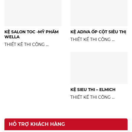
KỆ SALON TOC -MỸ PHẨM
KỆ ADIVA ỐP CỘT SIÊU THỊ
WELLA
THIẾT KẾ THI CÔNG ...
THIẾT KÊ THI CÔNG ...
KỆ SIEU THI – ELMICH
THIẾT KẾ THI CÔNG ...
HỖ TRỢ KHÁCH HÀNG