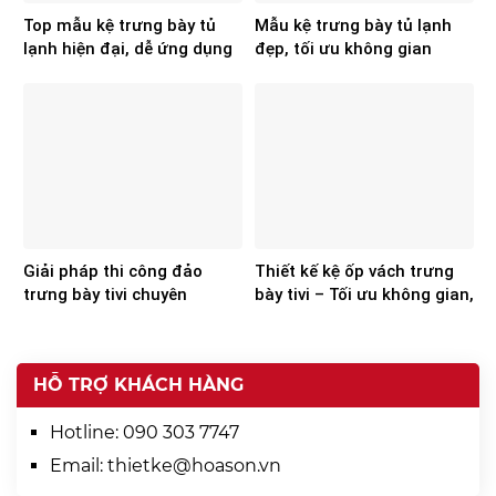
Top mẫu kệ trưng bày tủ
Mẫu kệ trưng bày tủ lạnh
lạnh hiện đại, dễ ứng dụng
đẹp, tối ưu không gian
cho showroom điện máy
showroom
Giải pháp thi công đảo
Thiết kế kệ ốp vách trưng
trưng bày tivi chuyên
bày tivi – Tối ưu không gian,
nghiệp từ Hoa Sơn
nâng tầm trải nghiệm
HỖ TRỢ KHÁCH HÀNG
Hotline:
090 303 7747
Email:
thietke@hoason.vn