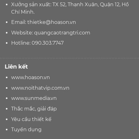
Xưởng sản xuất: TX 52, Thạnh Xuân, Quận 12, Hồ
Chí Minh.
Email:
thietke@hoason.vn
Website:
quangcaotrangtri.com
Hotline:
090.303.7747
Liên kết
www.hoason.vn
www.noithatvip.com.vn
www.sunmedia.vn
Thắc mắc, giải đáp
Yêu cầu thiết kế
Tuyển dụng