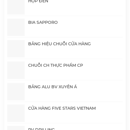
HỘP ĐÈN
BIA SAPPORO
BẢNG HIỆU CHUỖI CỬA HÀNG
CHUỖI CH THỰC PHẨM CP
BẢNG ALU BV XUYÊN Á
CỬA HÀNG FIVE STARS VIETNAM
PV DRILLING