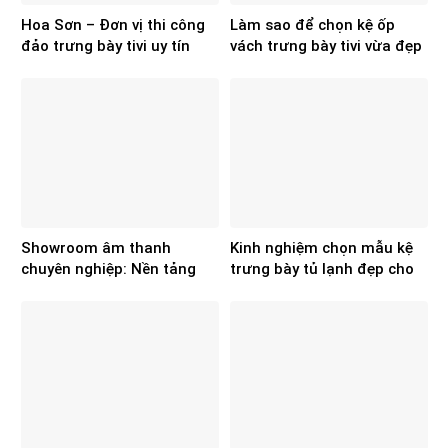
Hoa Sơn – Đơn vị thi công
Làm sao để chọn kệ ốp
đảo trưng bày tivi uy tín
vách trưng bày tivi vừa đẹp
cho hệ thống điện máy
vừa tối ưu diện tích
showroom?
Showroom âm thanh
Kinh nghiệm chọn mẫu kệ
chuyên nghiệp: Nền tảng
trưng bày tủ lạnh đẹp cho
cho hiệu quả kinh doanh
không gian