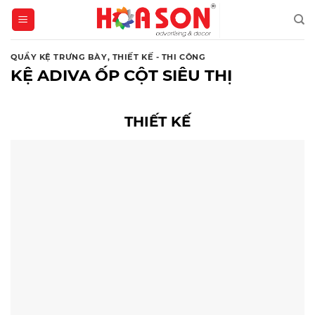
Skip
to
content
QUẦY KỆ TRƯNG BÀY
,
THIẾT KẾ - THI CÔNG
KỆ ADIVA ỐP CỘT SIÊU THỊ
THIẾT KẾ