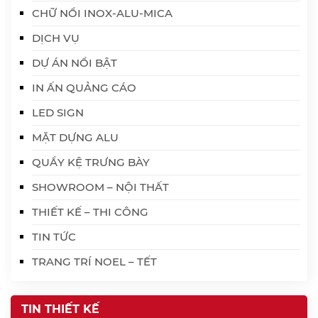
CHỮ NỔI INOX-ALU-MICA
DỊCH VỤ
DỰ ÁN NỔI BẬT
IN ẤN QUẢNG CÁO
LED SIGN
MẶT DỰNG ALU
QUẦY KỆ TRƯNG BÀY
SHOWROOM – NỘI THẤT
THIẾT KẾ – THI CÔNG
TIN TỨC
TRANG TRÍ NOEL – TẾT
TIN THIẾT KẾ