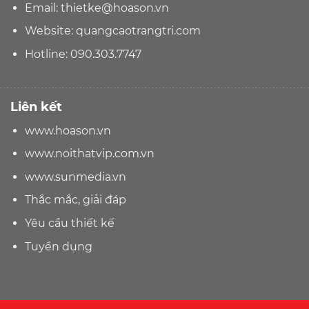
Email:
thietke@hoason.vn
Website:
quangcaotrangtri.com
Hotline:
090.303.7747
Liên kết
www.hoason.vn
www.noithatvip.com.vn
www.sunmedia.vn
Thắc mắc, giải đáp
Yêu cầu thiết kế
Tuyển dụng