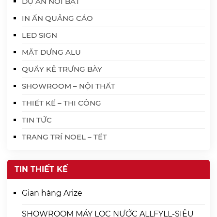
DỰ ÁN NỔI BẬT
IN ẤN QUẢNG CÁO
LED SIGN
MẶT DỰNG ALU
QUẦY KỆ TRƯNG BÀY
SHOWROOM – NỘI THẤT
THIẾT KẾ – THI CÔNG
TIN TỨC
TRANG TRÍ NOEL – TẾT
TIN THIẾT KẾ
Gian hàng Arize
SHOWROOM MÁY LỌC NƯỚC ALLFYLL-SIÊU