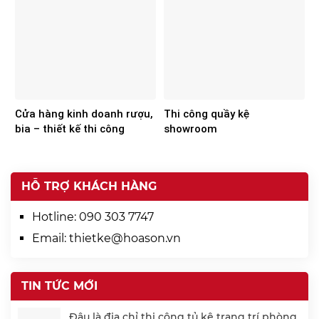
Cửa hàng kinh doanh rượu,
Thi công quầy kệ
bia – thiết kế thi công
showroom
HỖ TRỢ KHÁCH HÀNG
Hotline:
090 303 7747
Email:
thietke@hoason.vn
TIN TỨC MỚI
Đâu là địa chỉ thi công tủ kệ trang trí phòng