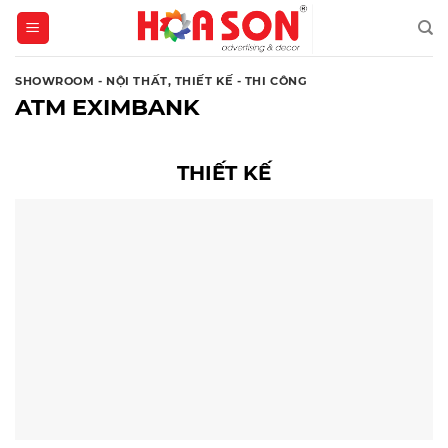
Skip
to
content
SHOWROOM - NỘI THẤT
,
THIẾT KẾ - THI CÔNG
ATM EXIMBANK
THIẾT KẾ