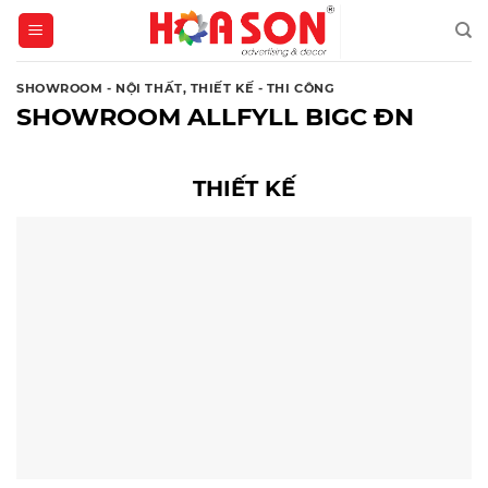
Skip
to
content
SHOWROOM - NỘI THẤT
,
THIẾT KẾ - THI CÔNG
SHOWROOM ALLFYLL BIGC ĐN
THIẾT KẾ