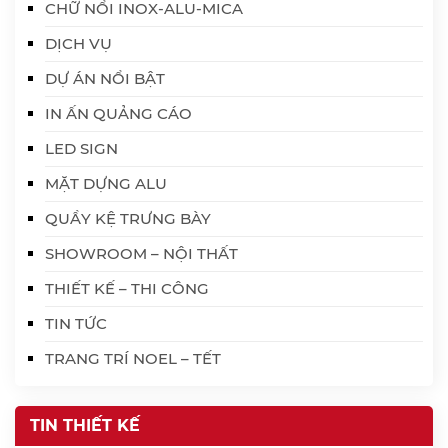
CHỮ NỔI INOX-ALU-MICA
DỊCH VỤ
DỰ ÁN NỔI BẬT
IN ẤN QUẢNG CÁO
LED SIGN
MẶT DỰNG ALU
QUẦY KỆ TRƯNG BÀY
SHOWROOM – NỘI THẤT
THIẾT KẾ – THI CÔNG
TIN TỨC
TRANG TRÍ NOEL – TẾT
TIN THIẾT KẾ