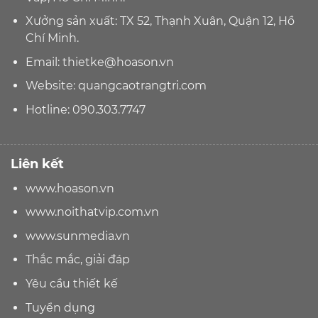
Xưởng sản xuất: TX 52, Thạnh Xuân, Quận 12, Hồ
Chí Minh.
Email:
thietke@hoason.vn
Website:
quangcaotrangtri.com
Hotline:
090.303.7747
Liên kết
www.hoason.vn
www.noithatvip.com.vn
www.sunmedia.vn
Thắc mắc, giải đáp
Yêu cầu thiết kế
Tuyển dụng