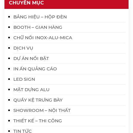
CHUYÊN MỤC
BẢNG HIỆU – HỘP ĐÈN
BOOTH – GIAN HÀNG
CHỮ NỔI INOX-ALU-MICA
DỊCH VỤ
DỰ ÁN NỔI BẬT
IN ẤN QUẢNG CÁO
LED SIGN
MẶT DỰNG ALU
QUẦY KỆ TRƯNG BÀY
SHOWROOM – NỘI THẤT
THIẾT KẾ – THI CÔNG
TIN TỨC