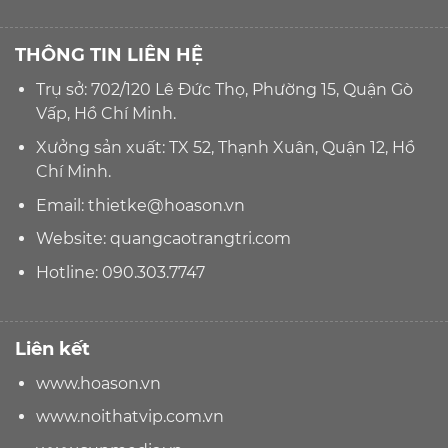
THÔNG TIN LIÊN HỆ
Trụ sở: 702/120 Lê Đức Thọ, Phường 15, Quận Gò
Vấp, Hồ Chí Minh.
Xưởng sản xuất: TX 52, Thạnh Xuân, Quận 12, Hồ
Chí Minh.
Email:
thietke@hoason.vn
Website:
quangcaotrangtri.com
Hotline:
090.303.7747
Liên kết
www.hoason.vn
www.noithatvip.com.vn