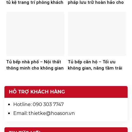
tủ kệ trang trí phòng khách
pháp lưu trữ hoàn hảo cho
của Hoa Sơn
không gian hiện đại
Tủ bếp nhà phố – Nội thất
Tủ bếp căn hộ – Tối ưu
thông minh cho không gian
không gian, nâng tầm trải
hiện đại
nghiệm
HỖ TRỢ KHÁCH HÀNG
Hotline:
090 303 7747
Email:
thietke@hoason.vn