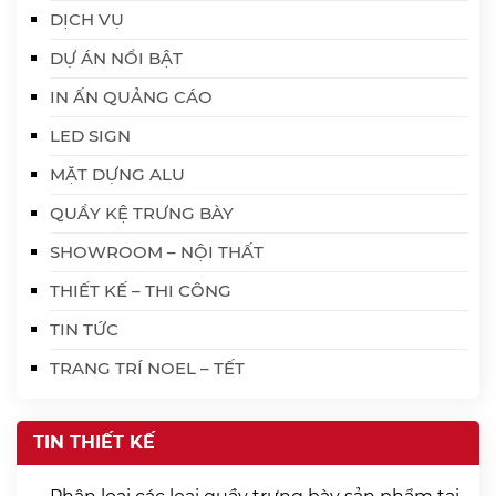
DỊCH VỤ
DỰ ÁN NỔI BẬT
IN ẤN QUẢNG CÁO
LED SIGN
MẶT DỰNG ALU
QUẦY KỆ TRƯNG BÀY
SHOWROOM – NỘI THẤT
THIẾT KẾ – THI CÔNG
TIN TỨC
TRANG TRÍ NOEL – TẾT
TIN THIẾT KẾ