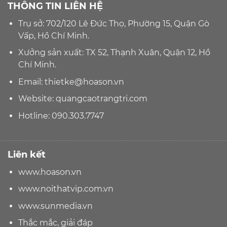
THÔNG TIN LIÊN HỆ
Trụ sở: 702/120 Lê Đức Thọ, Phường 15, Quận Gò
Vấp, Hồ Chí Minh.
Xưởng sản xuất: TX 52, Thạnh Xuân, Quận 12, Hồ
Chí Minh.
Email:
thietke@hoason.vn
Website:
quangcaotrangtri.com
Hotline:
090.303.7747
Liên kết
www.hoason.vn
www.noithatvip.com.vn
www.sunmedia.vn
Thắc mắc, giải đáp