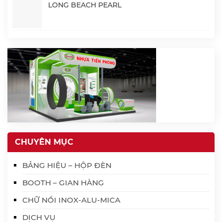
LONG BEACH PEARL
CHUYÊN MỤC
BẢNG HIỆU – HỘP ĐÈN
BOOTH – GIAN HÀNG
CHỮ NỔI INOX-ALU-MICA
DỊCH VỤ