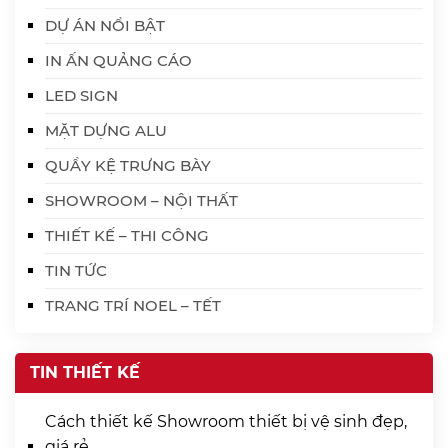
DỰ ÁN NỔI BẬT
IN ẤN QUẢNG CÁO
LED SIGN
MẶT DỰNG ALU
QUẦY KỆ TRƯNG BÀY
SHOWROOM – NỘI THẤT
THIẾT KẾ – THI CÔNG
TIN TỨC
TRANG TRÍ NOEL – TẾT
TIN THIẾT KẾ
Cách thiết kế Showroom thiết bị vệ sinh đẹp,
giá rẻ