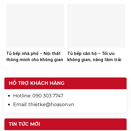
của Hoa Sơn
không gian hiện đại
Tủ bếp nhà phố – Nội thất
Tủ bếp căn hộ – Tối ưu
thông minh cho không gian
không gian, nâng tầm trải
hiện đại
nghiệm
HỖ TRỢ KHÁCH HÀNG
Hotline:
090 303 7747
Email:
thietke@hoason.vn
TIN TỨC MỚI